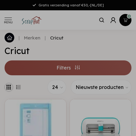
Gratis verzending vanaf €50,-[NL/DE]
0
MENU
|
Merken
|
Cricut
Cricut
Filters