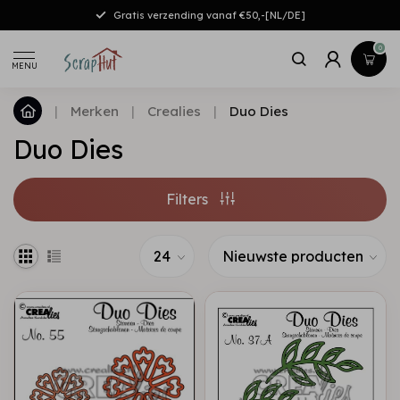
Gratis verzending vanaf €50,-[NL/DE]
0
MENU
|
Merken
|
Crealies
|
Duo Dies
Duo Dies
Filters