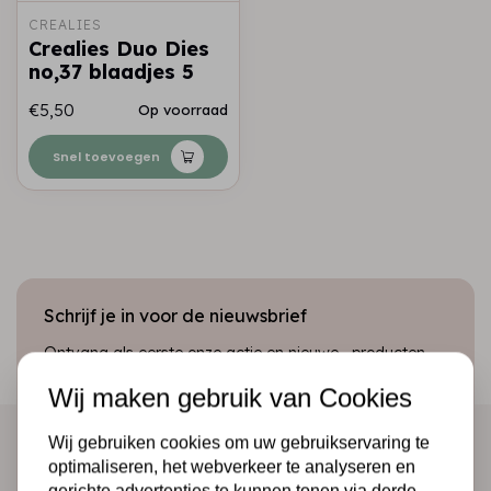
CREALIES
Crealies Duo Dies
no,37 blaadjes 5
€5,50
Op voorraad
Snel toevoegen
Schrijf je in voor de nieuwsbrief
Ontvang als eerste onze actie en nieuwe producten
direct in je mailbox!
Wij maken gebruik van Cookies
Wij gebruiken cookies om uw gebruikservaring te
optimaliseren, het webverkeer te analyseren en
Abonneer
gerichte advertenties te kunnen tonen via derde