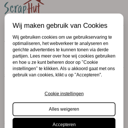
Wij maken gebruik van Cookies
Klantenservice
Informatie
Wij gebruiken cookies om uw gebruikservaring te
Verzending en retourneren
optimaliseren, het webverkeer te analyseren en
gerichte advertenties te kunnen tonen via derde
Betalingsmogelijkheden
partijen. Lees meer over hoe wij cookies gebruiken
en hoe u ze kunt beheren door op "Cookie
Categorieën
instellingen" te klikken. Als u akkoord gaat met ons
gebruik van cookies, klikt u op "Accepteren”.
Scrapbooking
Mixed Media
Cookie instellingen
PRE-ORDERS
Koopjeshoek
Alles weigeren
Merken
Stempels & Inkt
Accepteren