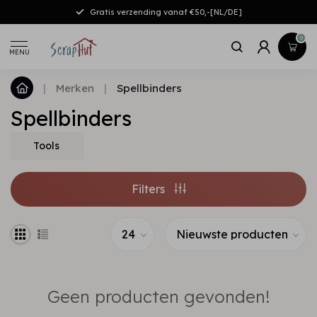
Gratis verzending vanaf €50,-[NL/DE]
0
MENU
|
Merken
|
Spellbinders
Spellbinders
Tools
Filters
Geen producten gevonden!