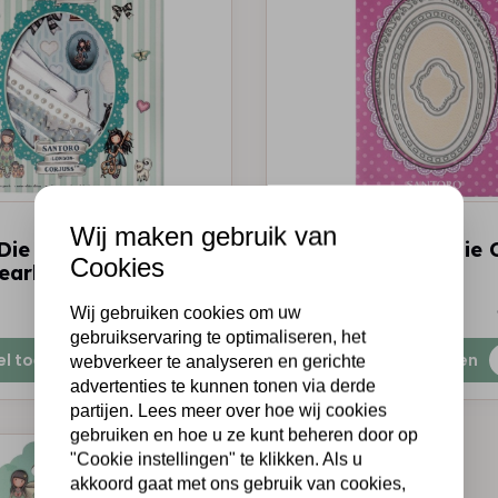
GORJUSS
Wij maken gebruik van
Die Cut Sheets 4x2
Gorjuss Cutting Die 
Cookies
earls, Ribbon
Frames & Label
€14,95
Op voorraad
Wij gebruiken cookies om uw
gebruikservaring te optimaliseren, het
el toevoegen
Snel toevoegen
webverkeer te analyseren en gerichte
advertenties te kunnen tonen via derde
partijen. Lees meer over hoe wij cookies
gebruiken en hoe u ze kunt beheren door op
"Cookie instellingen" te klikken. Als u
akkoord gaat met ons gebruik van cookies,