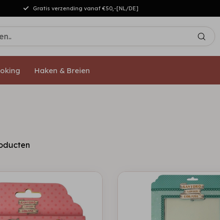
Gratis verzending vanaf €50,-[NL/DE]
oking
Haken & Breien
oducten