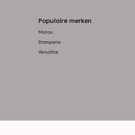
Populaire merken
Micron
Stamperia
Versafine