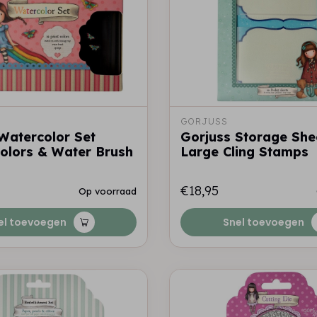
GORJUSS
Watercolor Set
Gorjuss Storage She
olors & Water Brush
Large Cling Stamps
€18,95
Op voorraad
el toevoegen
Snel toevoegen