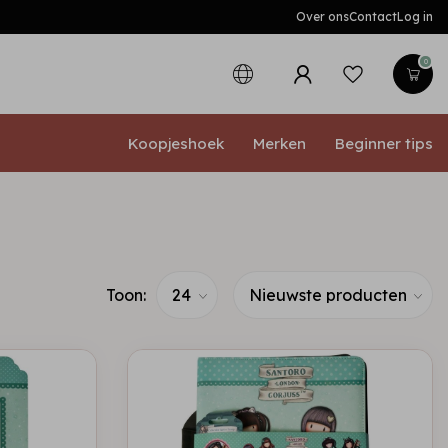
Over ons
Contact
Log in
0
Koopjeshoek
Merken
Beginner tips
Toon: