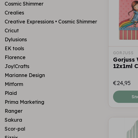
Cosmic Shimmer
Crealies
Creative Expressions • Cosmic Shimmer
Cricut
Dylusions
EK tools
GORJUSS
Florence
Gorjuss 
12x1ml C
Joy!Crafts
Marianne Design
€24,95
Mitform
Plaid
Sn
Prima Marketing
Ranger
Sakura
Scor-pal
Sizzix