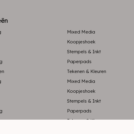
eën
g
Mixed Media
Koopjeshoek
Stempels & Inkt
ng
Paperpads
en
Tekenen & Kleuren
g
Mixed Media
Koopjeshoek
Stempels & Inkt
ng
Paperpads
en
Tekenen & Kleuren