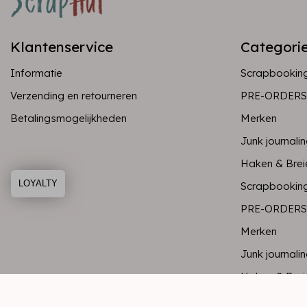
Klantenservice
Categori
Informatie
Scrapbookin
Verzending en retourneren
PRE-ORDERS
Betalingsmogelijkheden
Merken
Junk journali
Haken & Brei
LOYALTY
Scrapbookin
PRE-ORDERS
Merken
Junk journali
Haken & Brei