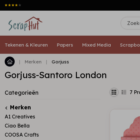
Tekenen & Kleuren
Papers
Mixed Media
Scrapbo
|
Merken
|
Gorjuss
Gorjuss-Santoro London
7
Pr
Categorieën
Merken
A1 Creatives
Ciao Bella
COOSA Crafts