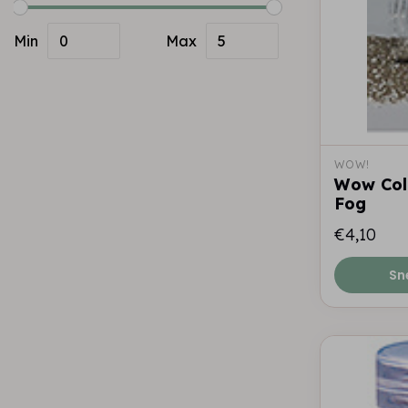
Min
Max
WOW!
Wow Colo
Fog
€4,10
Sn