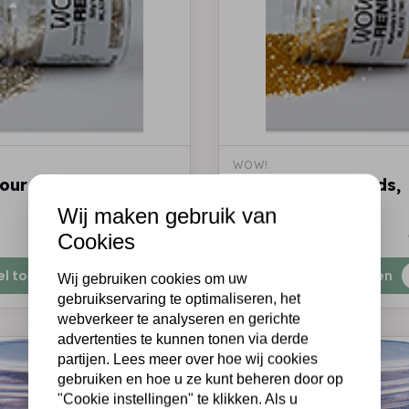
WOW!
ur Blends, Silly's
Wow Colour Blends,
Manuela's Honey
Wij maken gebruik van
€4,10
Op voorraad
Cookies
el toevoegen
Snel toevoegen
Wij gebruiken cookies om uw
gebruikservaring te optimaliseren, het
webverkeer te analyseren en gerichte
advertenties te kunnen tonen via derde
partijen. Lees meer over hoe wij cookies
gebruiken en hoe u ze kunt beheren door op
"Cookie instellingen" te klikken. Als u