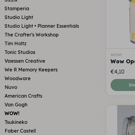
Stamperia
Studio Light
Studio Light • Planner Essentials
The Crafter's Workshop
Tim Holtz
Tonic Studios
WOW!
Vaessen Creative
Wow Opa
We R Memory Keepers
€4,10
Woodware
Sn
Nuvo
American Crafts
Van Gogh
WOW!
Tsukineko
Faber Castell