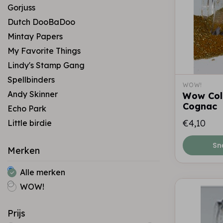
Gorjuss
Dutch DooBaDoo
Mintay Papers
My Favorite Things
Lindy's Stamp Gang
Spellbinders
WOW!
Andy Skinner
Wow Colo
Cognac
Echo Park
€4,10
Little birdie
Sn
Merken
Alle merken
WOW!
Prijs