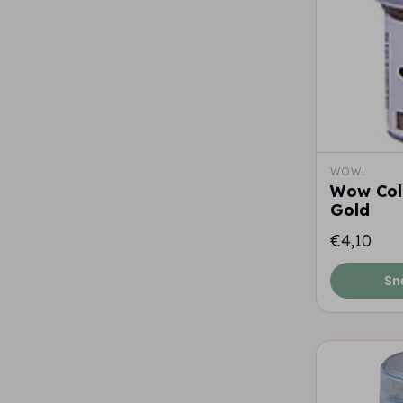
WOW!
Wow Col
Gold
€4,10
Sn