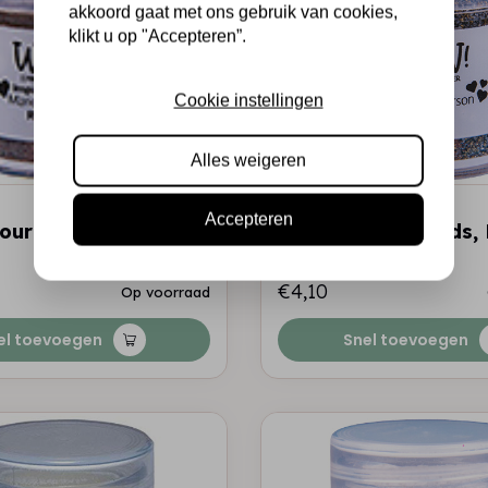
akkoord gaat met ons gebruik van cookies,
klikt u op "Accepteren”.
Cookie instellingen
Alles weigeren
WOW!
Accepteren
our Blends, Rose
Wow Colour Blends, 
€4,10
Op voorraad
el toevoegen
Snel toevoegen