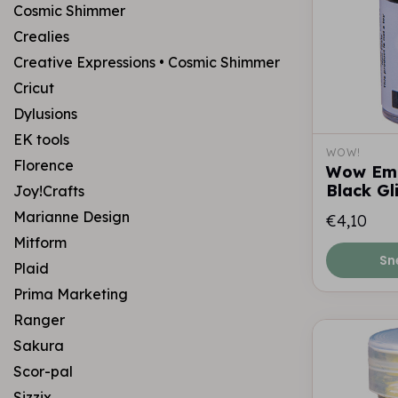
Cosmic Shimmer
Crealies
Creative Expressions • Cosmic Shimmer
Cricut
Dylusions
EK tools
WOW!
Florence
Wow Embo
Black Gl
Joy!Crafts
Marianne Design
€4,10
Mitform
Sn
Plaid
Prima Marketing
Ranger
Sakura
Scor-pal
Sizzix