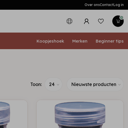
Over ons
Contact
Log in
0
Koopjeshoek
Merken
Beginner tips
Toon: