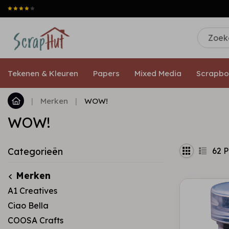
Tekenen & Kleuren
Papers
Mixed Media
Scrapbo
|
Merken
|
WOW!
WOW!
62
P
Categorieën
Merken
A1 Creatives
Ciao Bella
COOSA Crafts