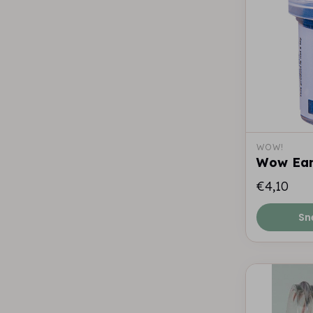
WOW!
Wow Eart
€4,10
Sn