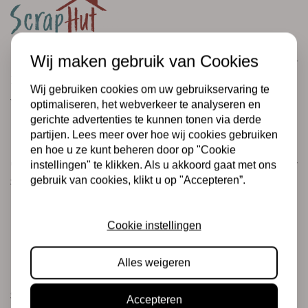
Wij maken gebruik van Cookies
Klantenservice
Informatie
Wij gebruiken cookies om uw gebruikservaring te
Verzending en retourneren
optimaliseren, het webverkeer te analyseren en
gerichte advertenties te kunnen tonen via derde
Betalingsmogelijkheden
partijen. Lees meer over hoe wij cookies gebruiken
en hoe u ze kunt beheren door op "Cookie
Categorieën
instellingen" te klikken. Als u akkoord gaat met ons
gebruik van cookies, klikt u op "Accepteren”.
Scrapbooking
Mixed Media
Cookie instellingen
PRE-ORDERS
Koopjeshoek
Alles weigeren
Merken
Stempels & Inkt
Accepteren