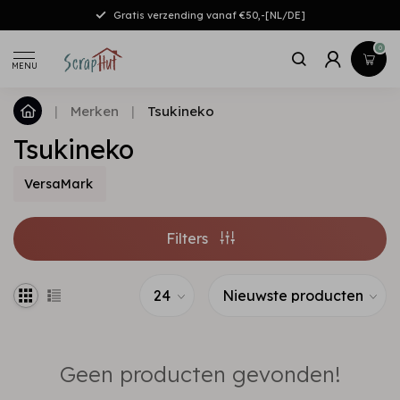
Gratis verzending vanaf €50,-[NL/DE]
0
MENU
|
Merken
|
Tsukineko
Tsukineko
VersaMark
Filters
Geen producten gevonden!