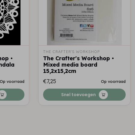
THE CRAFTER'S WORKSHOP
hop •
The Crafter's Workshop •
ndala
Mixed media board
15,2x15,2cm
€7,25
Op voorraad
Op voorraad
Snel toevoegen