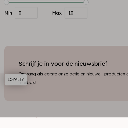
Min
Max
Schrijf je in voor de nieuwsbrief
Ontvang als eerste onze actie en nieuwe producten dir
LOYALTY
mailbox!