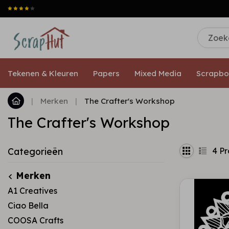
Tekenen & Kleuren
Papers
Mixed Media
Scrapbo
|
Merken
|
The Crafter's Workshop
The Crafter's Workshop
4
Pr
Categorieën
Merken
A1 Creatives
Ciao Bella
COOSA Crafts