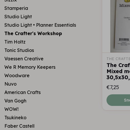
Stamperia
Studio Light
Studio Light • Planner Essentials
The Crafter's Workshop
Tim Holtz
Tonic Studios
Vaessen Creative
THE CRAFT
The Craf
We R Memory Keepers
Mixed m
Woodware
30,5x30
Nuvo
€7,25
American Crafts
Sn
Van Gogh
WOW!
Tsukineko
Faber Castell