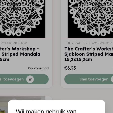
ER'S WORKSHOP
THE CRAFTER'S WORKSHOP
ter's Workshop •
The Crafter's Works
 Striped Mandala
Sjabloon Striped Ma
,5cm
15,2x15,2cm
€6,95
Op voorraad
el toevoegen
Snel toevoegen
Wij maken gebruik van