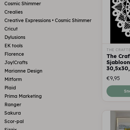
Cosmic Shimmer
Crealies
Creative Expressions • Cosmic Shimmer
Cricut
Dylusions
EK tools
THE CRAFT
Florence
The Craf
Sjabloon
Joy!Crafts
30,5x30
Marianne Design
€9,95
Mitform
Plaid
Sn
Prima Marketing
Ranger
Sakura
Scor-pal
Sizzix