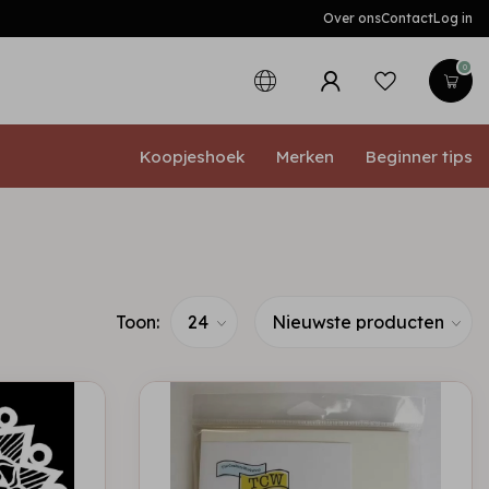
Over ons
Contact
Log in
0
Koopjeshoek
Merken
Beginner tips
Toon: