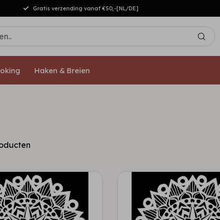
Gratis verzending vanaf €50,-[NL/DE]
oking
Haken & Breien
oducten