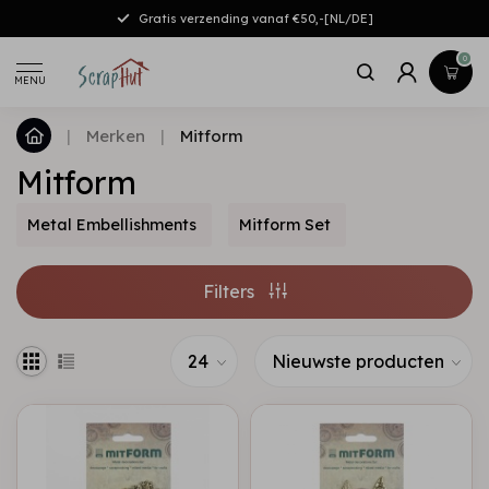
Gratis verzending vanaf €50,-[NL/DE]
0
MENU
|
Merken
|
Mitform
Mitform
Metal Embellishments
Mitform Set
Filters