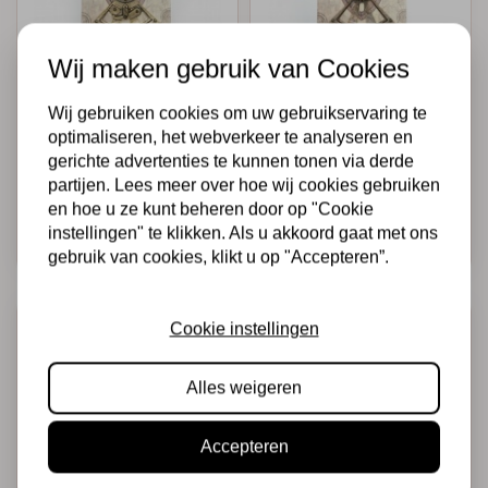
Wij maken gebruik van Cookies
MITFORM
MITFORM
Mitform Corners 3
Mitform Corners 2
Wij gebruiken cookies om uw gebruikservaring te
Metal
Metal
optimaliseren, het webverkeer te analyseren en
Embellishments
Embellishments
gerichte advertenties te kunnen tonen via derde
partijen. Lees meer over hoe wij cookies gebruiken
€4,15
€3,75
Op voorraad
Op voorraad
en hoe u ze kunt beheren door op "Cookie
instellingen" te klikken. Als u akkoord gaat met ons
Snel toevoegen
Snel toevoegen
gebruik van cookies, klikt u op "Accepteren”.
Cookie instellingen
Alles weigeren
Accepteren