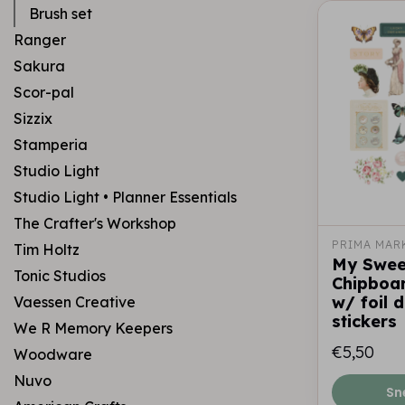
Brush set
Ranger
Sakura
Scor-pal
Sizzix
Stamperia
Studio Light
Studio Light • Planner Essentials
The Crafter's Workshop
PRIMA MAR
Tim Holtz
My Sweet
Tonic Studios
Chipboar
w/ foil 
Vaessen Creative
stickers
We R Memory Keepers
€5,50
Woodware
Nuvo
Sn