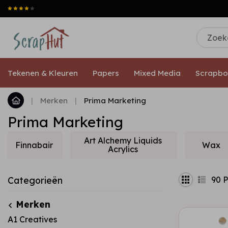
Tekenen & Kleuren
Papers
Mixed Media
Scrapbo
|
Merken
|
Prima Marketing
Prima Marketing
Art Alchemy Liquids
Finnabair
Wax
Acrylics
90
P
Categorieën
Merken
A1 Creatives