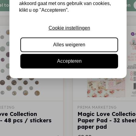
akkoord gaat met ons gebruik van cookies,
el toevoegen
Snel toevoegen
klikt u op "Accepteren”.
Cookie instellingen
Alles weigeren
Accepteren
KETING
PRIMA MARKETING
ve Collection
Magic Love Collecti
- 48 pcs / stickers
Paper Pad - 32 shee
paper pad