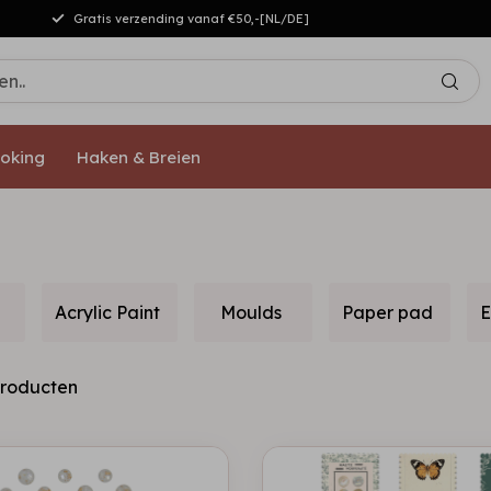
Gratis verzending vanaf €50,-[NL/DE]
oking
Haken & Breien
Acrylic Paint
Moulds
Paper pad
E
roducten