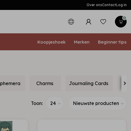
Over ons
Contact
Log in
0
Koopjeshoek
Merken
Beginner tips
phemera
Charms
Journaling Cards
Deco
Toon: