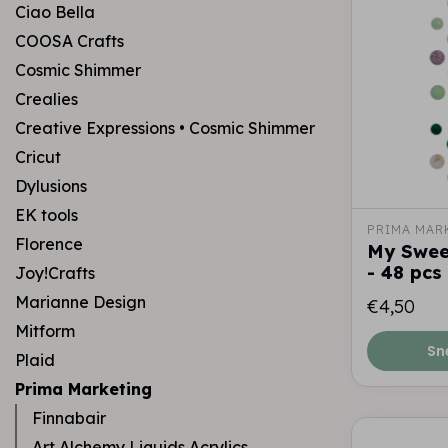
Ciao Bella
COOSA Crafts
Cosmic Shimmer
Crealies
Creative Expressions • Cosmic Shimmer
Cricut
Dylusions
EK tools
PRIMA MAR
Florence
My Sweet
- 48 pcs 
Joy!Crafts
Marianne Design
€4,50
Mitform
Sn
Plaid
Prima Marketing
Finnabair
Art Alchemy Liquids Acrylics