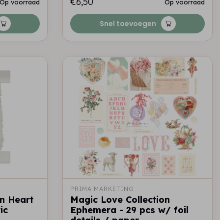
€6,50
Op voorraad
Op voorraad
Snel toevoegen
PRIMA MARKETING
on Heart
Magic Love Collection
ic
Ephemera - 29 pcs w/ foil