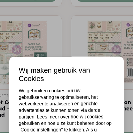
Wij maken gebruik van
Cookies
Wij gebruiken cookies om uw
KETING
PRIMA MARKETING
gebruikservaring te optimaliseren, het
 Collection 8x8
My Sweet Collection
webverkeer te analyseren en gerichte
d - 30 sheets /
Paper Pad - 30 shee
advertenties te kunnen tonen via derde
ad
paper pad
partijen. Lees meer over hoe wij cookies
gebruiken en hoe u ze kunt beheren door op
€6,50
Op voorraad
"Cookie instellingen" te klikken. Als u