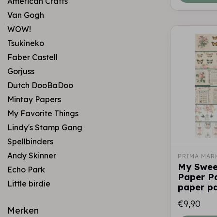
American Crafts
Van Gogh
WOW!
Tsukineko
Faber Castell
Gorjuss
Dutch DooBaDoo
Mintay Papers
My Favorite Things
Lindy's Stamp Gang
Spellbinders
Andy Skinner
PRIMA MAR
My Sweet
Echo Park
Paper Pa
Little birdie
paper p
€9,90
Merken