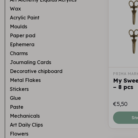
Wax
Acrylic Paint
Moulds
Paper pad
Ephemera
Charms
Journaling Cards
Decorative chipboard
PRIMA MAR
Metal Flakes
My Sweet
– 8 pcs
Stickers
Glue
€5,50
Paste
Mechanicals
Sn
Art Daily Clips
Flowers