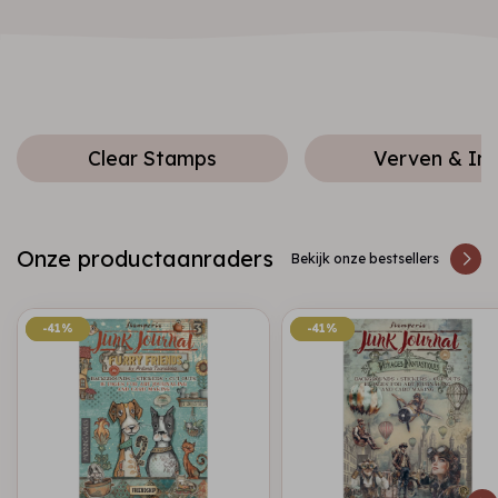
Clear Stamps
Verven & Ink
Onze productaanraders
Bekijk onze bestsellers
-41%
-41%
-41%
-41%