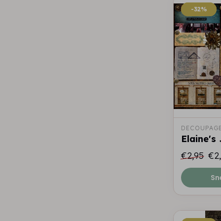
-32%
-32%
DECOUPAGE
Elaine's
€2,95
€2
Sn