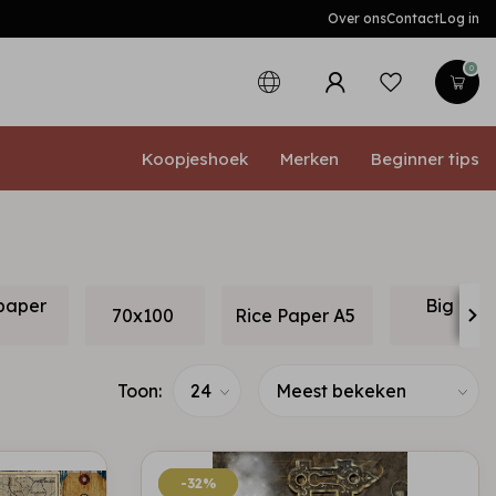
Over ons
Contact
Log in
0
Koopjeshoek
Merken
Beginner tips
 paper
Big Ric
70x100
Rice Paper A5
5
Toon:
-32%
-32%