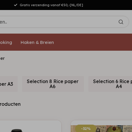
Gratis verzending vanaf €50,-[NL/DE]
oking
Haken & Breien
er
Selection 8 Rice paper
Selection 6 Rice
per A3
A6
A4
roducten
-32%
-32%