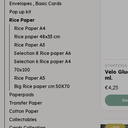
Envelopes , Basic Cards
Pop up kit
Rice Paper
Rice Paper A4
Rice paper 48x33 cm
Rice Paper A3
Selection 8 Rice paper A6
Selection 6 Rice paper A4
STAMPERIA
70x100
Velo Glu
ml.
Rice Paper A5
Big Rice paper cm 50X70
€4,25
Paperpads
Sn
Transfer Paper
Cotton Paper
Collectables
Cards Collection
-32%
-32%