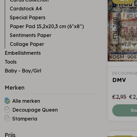
Cardstock A4
Special Papers
Paper Pad 15,2x20,3 cm (6"x8")
Sentiments Paper
Collage Paper
Embellishments
Tools
Baby - Boy/Girl
DECOUPAGE
DMV
Merken
€2,95
€2
Alle merken
Decoupage Queen
Sn
Stamperia
Prijs