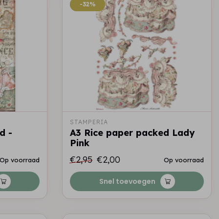
-32%
-32%
STAMPERIA
d -
A3 Rice paper packed Lady
Pink
€2,95
€2,00
Op voorraad
Op voorraad
Snel toevoegen