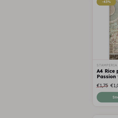
-43%
-43%
STAMPERIA
A4 Rice 
Passion 
€1,75
€1,
Sn