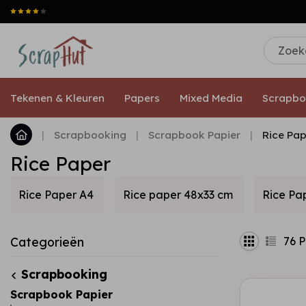
Tekenen & Kleuren
Papers
Mixed Media
Scrapbo
|
Scrapbooking
|
Scrapbook Papier
|
Rice Pap
Rice Paper
Rice Paper A4
Rice paper 48x33 cm
Rice Pa
76
P
Categorieën
Scrapbooking
Scrapbook Papier