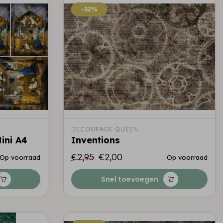
-32%
-32%
DECOUPAGE QUEEN
Mini A4
Inventions
€2,95
€2,00
Op voorraad
Op voorraad
Snel toevoegen