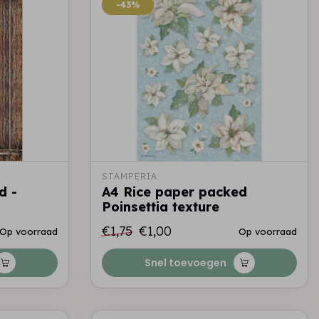
-43%
-43%
STAMPERIA
d -
A4 Rice paper packed
Poinsettia texture
€1,75
€1,00
Op voorraad
Op voorraad
Snel toevoegen