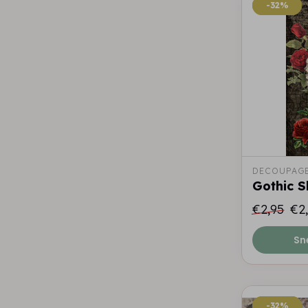
-32%
-32%
DECOUPAGE
Gothic S
€2,95
€2
Sn
-32%
-32%