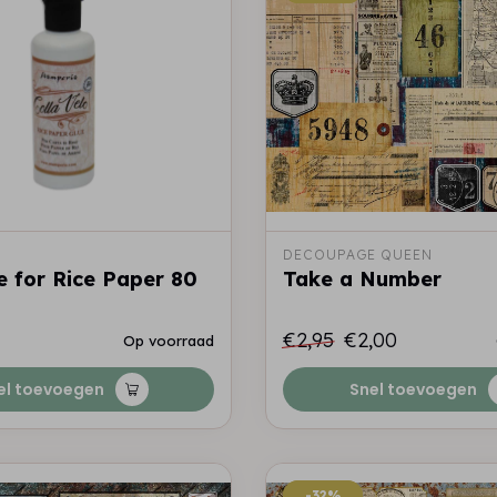
DECOUPAGE QUEEN
e for Rice Paper 80
Take a Number
€2,95
€2,00
Op voorraad
el toevoegen
Snel toevoegen
-32%
-32%