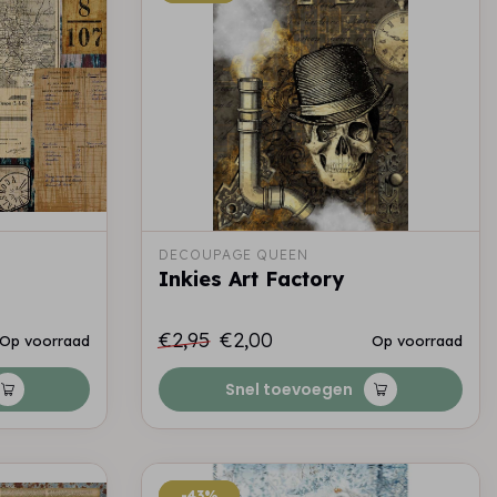
DECOUPAGE QUEEN
Inkies Art Factory
€2,95
€2,00
Op voorraad
Op voorraad
Snel toevoegen
-43%
-43%