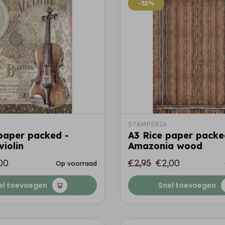
-32%
-32%
STAMPERIA
paper packed -
A3 Rice paper packe
violin
Amazonia wood
00
€2,95
€2,00
Op voorraad
el toevoegen
Snel toevoegen