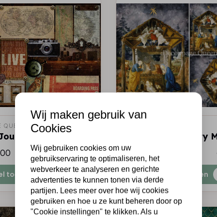
Wij maken gebruik van
Cookies
 QUEEN
DECOUPAGE QUEEN
 Journey
Botticelli's Nativity 
Wij gebruiken cookies om uw
,00
€3,95
Op voorraad
gebruikservaring te optimaliseren, het
webverkeer te analyseren en gerichte
el toevoegen
Snel toevoegen
advertenties te kunnen tonen via derde
partijen. Lees meer over hoe wij cookies
gebruiken en hoe u ze kunt beheren door op
"Cookie instellingen" te klikken. Als u