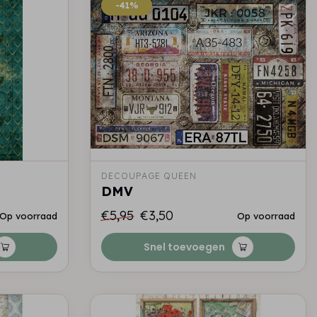
-41%
-41%
DECOUPAGE QUEEN
DMV
€5,95
€3,50
Op voorraad
Op voorraad
Snel toevoegen