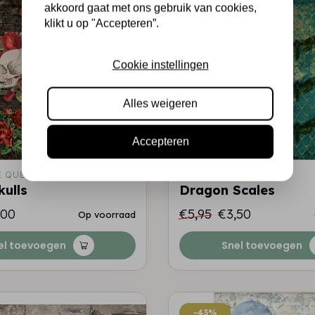
-41%
-41%
akkoord gaat met ons gebruik van cookies,
klikt u op "Accepteren”.
Cookie instellingen
Alles weigeren
Accepteren
 QUEEN
DECOUPAGE QUEEN
kulls
Dragon Scales
,00
€5,95
€3,50
Op voorraad
el toevoegen
Snel toevoegen
-43%
-43%