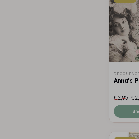
DECOUPAGE
Anna's P
€2,95
€2
Sn