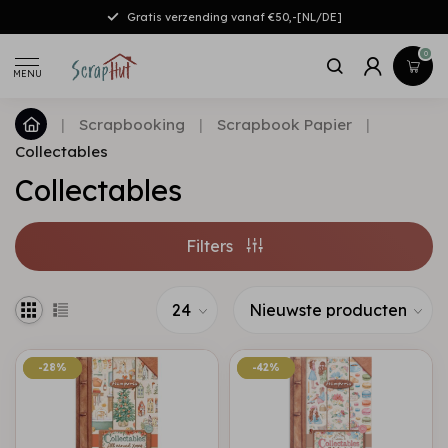
Gratis verzending vanaf €50,-[NL/DE]
0
MENU
|
Scrapbooking
|
Scrapbook Papier
|
Collectables
Collectables
Filters
-28%
-28%
-42%
-42%