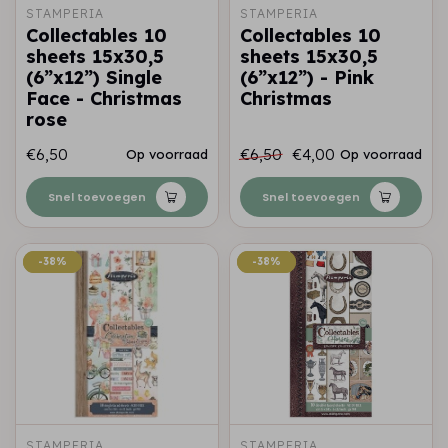
STAMPERIA
STAMPERIA
Collectables 10
Collectables 10
sheets 15x30,5
sheets 15x30,5
(6”x12”) Single
(6”x12”) - Pink
Face - Christmas
Christmas
rose
€6,50
€6,50
€4,00
Op voorraad
Op voorraad
Snel toevoegen
Snel toevoegen
-38%
-38%
-38%
-38%
STAMPERIA
STAMPERIA