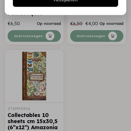
sheets cm 15x30,5
sheets cm 15x30,5
(6”x12”) Voyages
(6”x12”) Passion
Fantastiques
€6,50
€6,50
€4,00
Op voorraad
Op voorraad
Snel toevoegen
Snel toevoegen
STAMPERIA
Collectables 10
sheets cm 15x30,5
(6”x12”) Amazonia