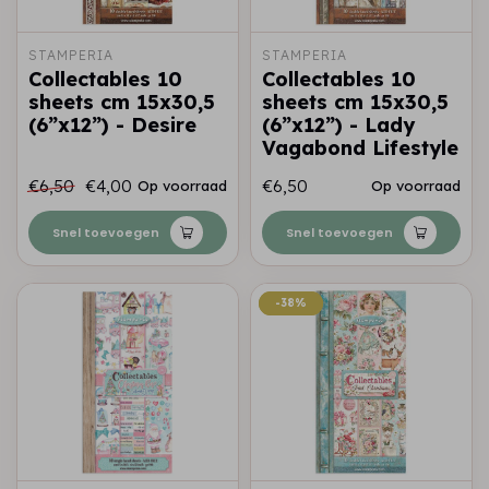
STAMPERIA
STAMPERIA
Collectables 10
Collectables 10
sheets cm 15x30,5
sheets cm 15x30,5
(6”x12”) - Desire
(6”x12”) - Lady
Vagabond Lifestyle
€6,50
€4,00
€6,50
Op voorraad
Op voorraad
Snel toevoegen
Snel toevoegen
-38%
-38%