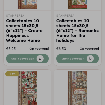
STAMPERIA
STAMPERIA
Collectables 10
Collectables 10
sheets 15x30,5
sheets 15x30,5
(6”x12”) - Create
(6”x12”) - Romantic
Happiness
Home for the
Welcome Home
holidays
€6,95
€6,50
Op voorraad
Op voorraad
Snel toevoegen
Snel toevoegen
-38%
-38%