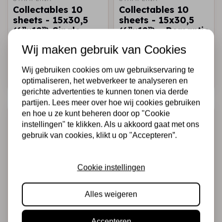
Collectables 10
Collectables 10
sheets - 15x30,5
sheets - 15x30,5
(6”x12”) Single
(6”x12”) - Romantic
Face Celebration
Horses
Wij maken gebruik van Cookies
€6,50
€4,00
€6,50
€4,00
Op voorraad
Op voorraad
Wij gebruiken cookies om uw gebruikservaring te
Snel toevoegen
Snel toevoegen
optimaliseren, het webverkeer te analyseren en
gerichte advertenties te kunnen tonen via derde
partijen. Lees meer over hoe wij cookies gebruiken
-38%
-38%
en hoe u ze kunt beheren door op "Cookie
instellingen" te klikken. Als u akkoord gaat met ons
gebruik van cookies, klikt u op "Accepteren”.
Cookie instellingen
Alles weigeren
STAMPERIA
STAMPERIA
Collectables 10
Collectables 10
Accepteren