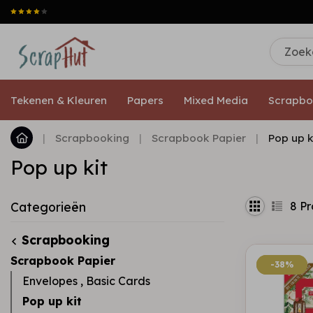
Tekenen & Kleuren
Papers
Mixed Media
Scrapbo
|
Scrapbooking
|
Scrapbook Papier
|
Pop up k
Pop up kit
8
Pr
Categorieën
Scrapbooking
Scrapbook Papier
-38%
-38%
Envelopes , Basic Cards
Pop up kit