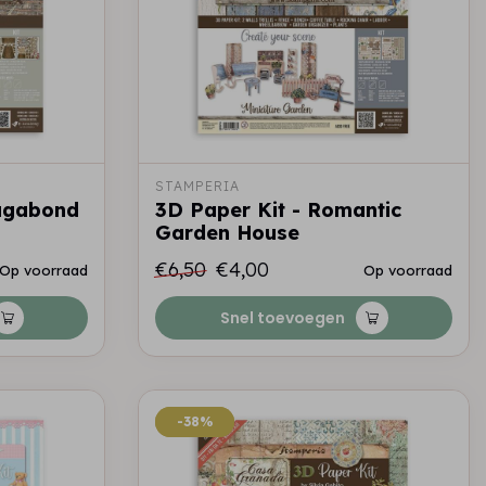
STAMPERIA
Vagabond
3D Paper Kit - Romantic
Garden House
€6,50
€4,00
Op voorraad
Op voorraad
Snel toevoegen
-38%
-38%