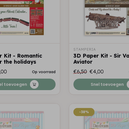
STAMPERIA
 Kit - Romantic
3D Paper Kit - Sir 
 the holidays
Aviator
,00
€6,50
€4,00
Op voorraad
el toevoegen
Snel toevoegen
-38%
-38%