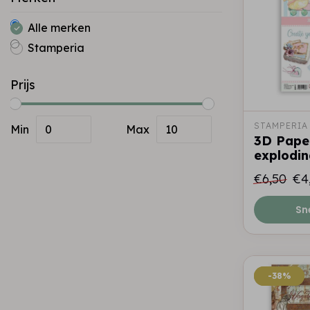
Alle merken
Stamperia
Prijs
STAMPERIA
Min
Max
3D Pape
explodi
€6,50
€4
Sn
-38%
-38%