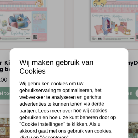
STAMPERIA
Wij maken gebruik van
r Kit - DayDream
3D Paper Kit - Day
ng box
babyroom
Cookies
,00
€6,50
€4,00
Op voorraad
Wij gebruiken cookies om uw
gebruikservaring te optimaliseren, het
el toevoegen
Snel toevoegen
webverkeer te analyseren en gerichte
advertenties te kunnen tonen via derde
partijen. Lees meer over hoe wij cookies
gebruiken en hoe u ze kunt beheren door op
"Cookie instellingen" te klikken. Als u
akkoord gaat met ons gebruik van cookies,
klikt u op "Accepteren”.