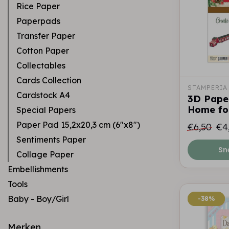
Rice Paper
Paperpads
Transfer Paper
Cotton Paper
Collectables
Cards Collection
STAMPERIA
Cardstock A4
3D Paper
Home for
Special Papers
Paper Pad 15,2x20,3 cm (6"x8")
€6,50
€4
Sentiments Paper
Sn
Collage Paper
Embellishments
Tools
Baby - Boy/Girl
-38%
-38%
Merken