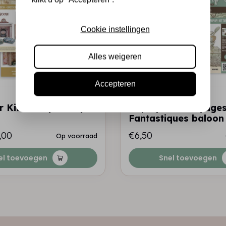
Cookie instellingen
Alles weigeren
Accepteren
STAMPERIA
 Kit - Lady lifestyle
Pop up kit - Voyage
Fantastiques baloon
,00
€6,50
Op voorraad
el toevoegen
Snel toevoegen