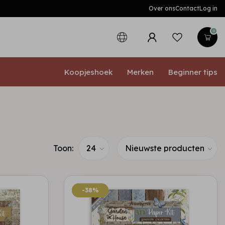
Over ons
Contact
Log in
0
Koopjeshoek
Merken
Beginner tips
Toon:
-38%
-38%