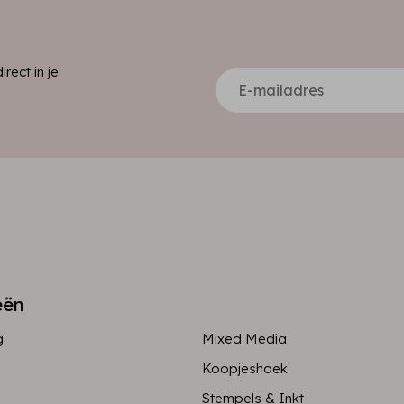
ect in je
eën
g
Mixed Media
Koopjeshoek
Stempels & Inkt