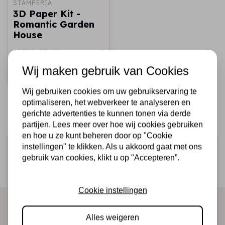
STAMPERIA
3D Paper Kit -
Romantic Garden
House
€6,50
€4,00
Op voorraad
Wij maken gebruik van Cookies
Snel toevoegen
Wij gebruiken cookies om uw gebruikservaring te
optimaliseren, het webverkeer te analyseren en
gerichte advertenties te kunnen tonen via derde
partijen. Lees meer over hoe wij cookies gebruiken
en hoe u ze kunt beheren door op "Cookie
Schrijf je in voor de nieuwsbrief
instellingen" te klikken. Als u akkoord gaat met ons
gebruik van cookies, klikt u op "Accepteren”.
Ontvang als eerste onze actie en nieuwe producten
direct in je mailbox!
Cookie instellingen
Alles weigeren
Abonneer