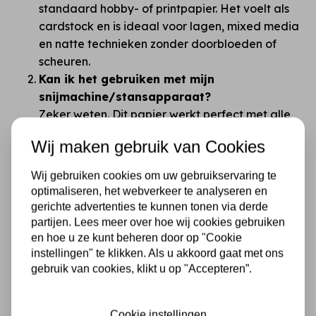
standaard hobby- of printpapier. Het voelt als
cardstock en is ideaal voor lagen, mixed media
en natte technieken zonder doorbloeden of
scheuren.
Kan ik het gebruiken met mijn
snijmachine/stansapparaat?
Zeker weten. Dit papier werkt perfect met alle
gangbare snijmachines en stansen. Door de
Wij maken gebruik van Cookies
dikte krijg je strakke, professionele snijlijnen
zonder rafels.
Wij gebruiken cookies om uw gebruikservaring te
Is dubbelzijdig papier niet verwarrend?
optimaliseren, het webverkeer te analyseren en
Dat begrijpen we. Juist daarom zijn de designs
gerichte advertenties te kunnen tonen via derde
zo gekozen dat je altijd iets moois overhoudt.
partijen. Lees meer over hoe wij cookies gebruiken
Tip: eerst bladeren en combineren, daarna pas
en hoe u ze kunt beheren door op "Cookie
instellingen" te klikken. Als u akkoord gaat met ons
knippen!
gebruik van cookies, klikt u op "Accepteren”.
Wat maakt Stamperia beter dan
goedkopere merken zoals Action?
Het verschil zit in alles: dikte, printkwaliteit,
Cookie instellingen