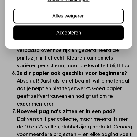
kleurintensiteit en de manier waarop het papier
aanvoelt. Je merkt direct dat dit geen "budget"
Alles weigeren
materiaal is, maar een creatief canvas.
Zijn de kleuren in het echt zoals op de
Accepteren
foto's?
Meestal zelfs mooier! Klanten zijn vaak
verbaasd over hoe rijk en gedetailleerd de
prints zijn in het echt. Kleuren kunnen iets
variëren per scherm, maar de kwaliteit blijft top.
Is dit papier ook geschikt voor beginners?
Absoluut! Juist als je net begint, wil je materiaal
dat je helpt en niet tegenwerkt. Goed papier
geeft zelfvertrouwen en nodigt uit om te
experimenteren.
Hoeveel pagina's zitten er in een pad?
Dat verschilt per collectie, maar meestal tussen
de 10 en 22 vellen, dubbelzijdig bedrukt. Genoeg
voor meerdere projecten — en elke pagina voelt