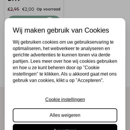
€2,95
€2,00
Op voorraad
Snel toevoegen
Wij maken gebruik van Cookies
Wij gebruiken cookies om uw gebruikservaring te
optimaliseren, het webverkeer te analyseren en
gerichte advertenties te kunnen tonen via derde
partijen. Lees meer over hoe wij cookies gebruiken
Schrijf je in voor de nieuwsbrief
en hoe u ze kunt beheren door op "Cookie
Ontvang als eerste onze actie en nieuwe producten
instellingen" te klikken. Als u akkoord gaat met ons
gebruik van cookies, klikt u op "Accepteren”.
direct in je mailbox!
Cookie instellingen
Abonneer
Alles weigeren