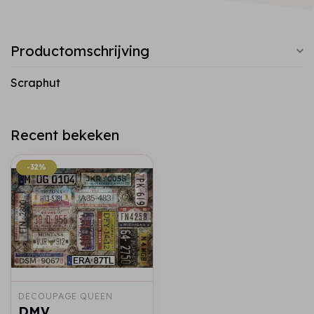
Productomschrijving
Scraphut
Recent bekeken
-32%
-32%
DECOUPAGE QUEEN
DMV