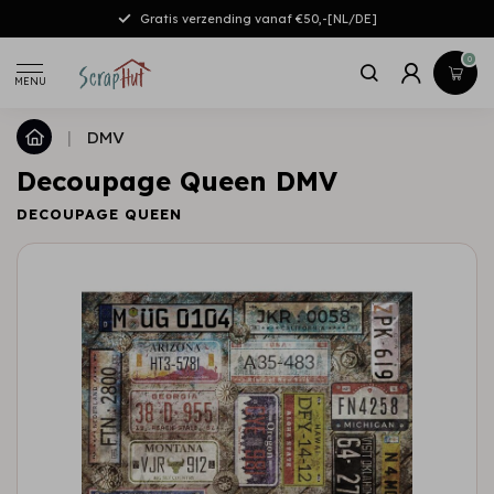
Gratis verzending vanaf €50,-[NL/DE]
0
MENU
|
DMV
Decoupage Queen DMV
DECOUPAGE QUEEN