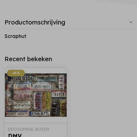
Productomschrijving
Scraphut
Recent bekeken
-41%
-41%
DECOUPAGE QUEEN
DMV