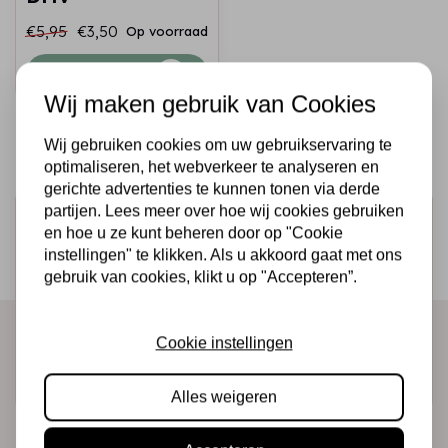
€5,95
€3,50
Op voorraad
Snel toevoegen
Wij maken gebruik van Cookies
Wij gebruiken cookies om uw gebruikservaring te
optimaliseren, het webverkeer te analyseren en
gerichte advertenties te kunnen tonen via derde
partijen. Lees meer over hoe wij cookies gebruiken
Schrijf je in voor de nieuwsbrief
en hoe u ze kunt beheren door op "Cookie
Ontvang als eerste onze actie en nieuwe producten
instellingen" te klikken. Als u akkoord gaat met ons
gebruik van cookies, klikt u op "Accepteren”.
direct in je mailbox!
Cookie instellingen
Abonneer
Alles weigeren