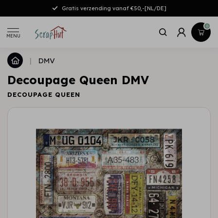
Gratis verzending vanaf €50,-[NL/DE]
0
MENU
|
DMV
Decoupage Queen DMV
DECOUPAGE QUEEN