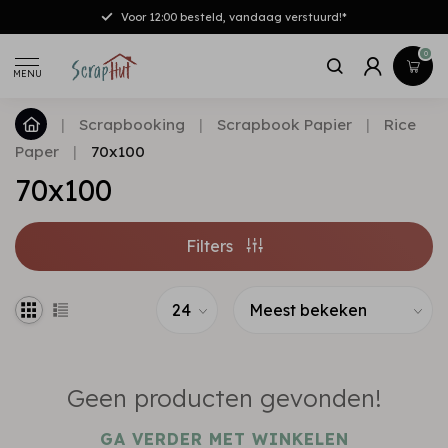
Voor 12:00 besteld, vandaag verstuurd!*
0
MENU
|
Scrapbooking
|
Scrapbook Papier
|
Rice
Paper
|
70x100
70x100
Filters
Geen producten gevonden!
GA VERDER MET WINKELEN