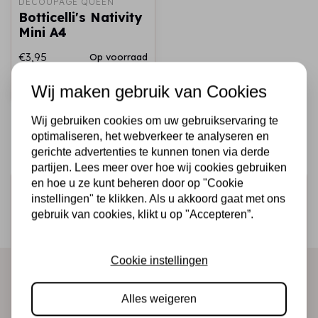
DECOUPAGE QUEEN
Botticelli's Nativity
Mini A4
€3,95
Op voorraad
Snel toevoegen
Wij maken gebruik van Cookies
Wij gebruiken cookies om uw gebruikservaring te
optimaliseren, het webverkeer te analyseren en
gerichte advertenties te kunnen tonen via derde
partijen. Lees meer over hoe wij cookies gebruiken
en hoe u ze kunt beheren door op "Cookie
Schrijf je in voor de nieuwsbrief
instellingen" te klikken. Als u akkoord gaat met ons
Ontvang als eerste onze actie en nieuwe producten
gebruik van cookies, klikt u op "Accepteren”.
direct in je mailbox!
Cookie instellingen
Abonneer
Alles weigeren