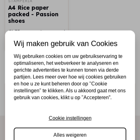
STAMPERIA
A4 Rice paper
packed - Passion
shoes
€1,75
Op voorraad
Wij maken gebruik van Cookies
Snel toevoegen
Wij gebruiken cookies om uw gebruikservaring te
optimaliseren, het webverkeer te analyseren en
gerichte advertenties te kunnen tonen via derde
partijen. Lees meer over hoe wij cookies gebruiken
en hoe u ze kunt beheren door op "Cookie
Schrijf je in voor de nieuwsbrief
instellingen" te klikken. Als u akkoord gaat met ons
gebruik van cookies, klikt u op "Accepteren”.
Ontvang als eerste onze actie en nieuwe producten
direct in je mailbox!
Cookie instellingen
Alles weigeren
Abonneer