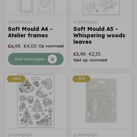
STAMPERIA
STAMPERIA
Soft Mould A4 -
Soft Mould A5 -
Atelier frames
Whispering woods
leaves
€6,95
€4,00
Op voorraad
€3,95
€2,35
Snel toevoegen
Niet op voorraad
-50%
-50%
-37%
-37%
STAMPERIA
STAMPERIA