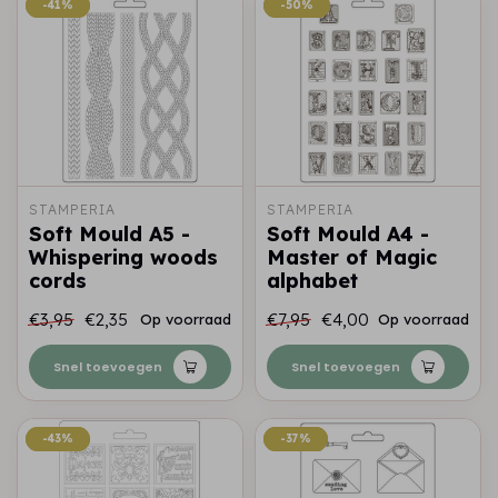
-41%
-41%
-50%
-50%
STAMPERIA
STAMPERIA
Soft Mould A5 -
Soft Mould A4 -
Whispering woods
Master of Magic
cords
alphabet
€3,95
€2,35
€7,95
€4,00
Op voorraad
Op voorraad
Snel toevoegen
Snel toevoegen
-43%
-43%
-37%
-37%