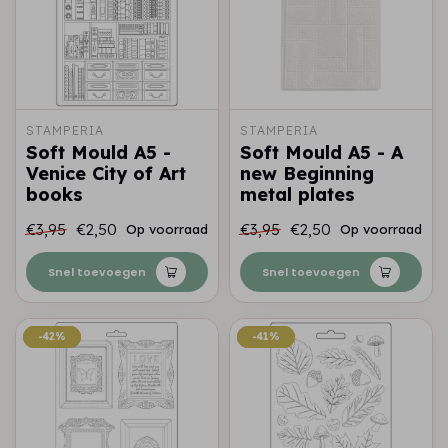
STAMPERIA
STAMPERIA
Soft Mould A5 -
Soft Mould A5 - A
Venice City of Art
new Beginning
books
metal plates
€3,95
€2,50
€3,95
€2,50
Op voorraad
Op voorraad
Snel toevoegen
Snel toevoegen
-42%
-42%
-41%
-41%