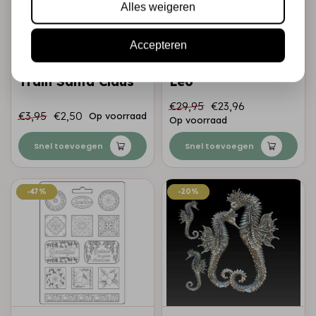
Alles weigeren
Accepteren
STAMPERIA
ZURI DESIGN
Soft Mould A5 -
Zuri Mold - The
Train Santa Claus
Leo
€29,95
€23,96
€3,95
€2,50
Op voorraad
Op voorraad
Snel toevoegen
Snel toevoegen
-47%
-47%
-20%
-20%