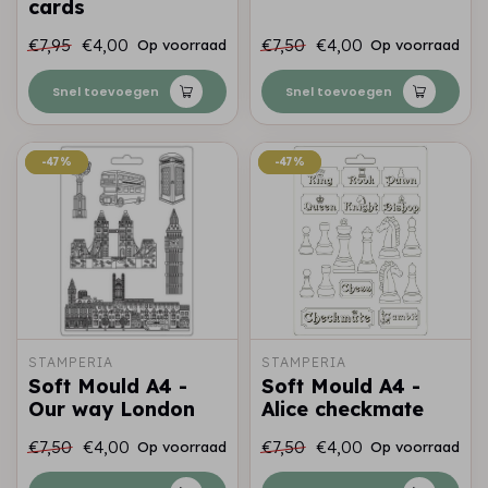
cards
€7,95
€4,00
€7,50
€4,00
Op voorraad
Op voorraad
Snel toevoegen
Snel toevoegen
-47%
-47%
-47%
-47%
STAMPERIA
STAMPERIA
Soft Mould A4 -
Soft Mould A4 -
Our way London
Alice checkmate
€7,50
€4,00
€7,50
€4,00
Op voorraad
Op voorraad