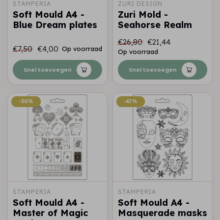
STAMPERIA
ZURI DESIGN
Soft Mould A4 -
Zuri Mold -
Blue Dream plates
Seahorse Realm
€26,80
€21,44
€7,50
€4,00
Op voorraad
Op voorraad
Snel toevoegen
Snel toevoegen
-50%
-50%
-47%
-47%
STAMPERIA
STAMPERIA
Soft Mould A4 -
Soft Mould A4 -
Master of Magic
Masquerade masks