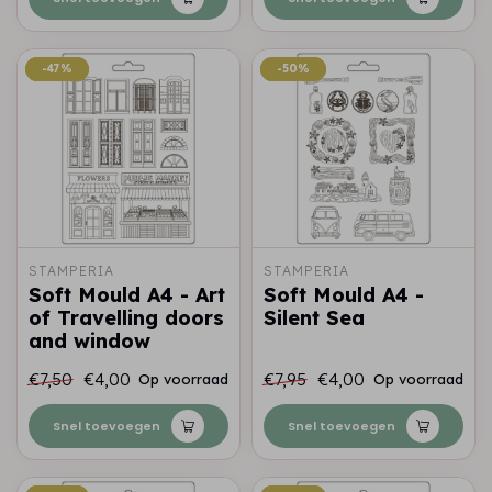
-47%
-47%
-50%
-50%
STAMPERIA
STAMPERIA
Soft Mould A4 - Art
Soft Mould A4 -
of Travelling doors
Silent Sea
and window
€7,50
€4,00
€7,95
€4,00
Op voorraad
Op voorraad
Snel toevoegen
Snel toevoegen