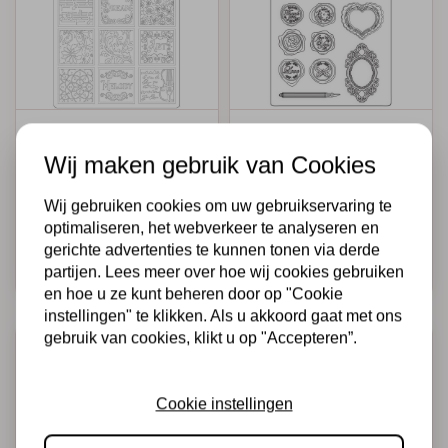
STAMPERIA
STAMPERIA
Soft Mould A5 -
Soft Mould A5 -
Wij maken gebruik van Cookies
Passion patchwork
Shabby Rose
music
letters and seals
Wij gebruiken cookies om uw gebruikservaring te
optimaliseren, het webverkeer te analyseren en
€3,50
€2,00
€3,95
€2,50
Op voorraad
Op voorraad
gerichte advertenties te kunnen tonen via derde
Snel toevoegen
Snel toevoegen
partijen. Lees meer over hoe wij cookies gebruiken
en hoe u ze kunt beheren door op "Cookie
instellingen" te klikken. Als u akkoord gaat met ons
gebruik van cookies, klikt u op "Accepteren”.
-37%
-37%
-20%
-20%
Cookie instellingen