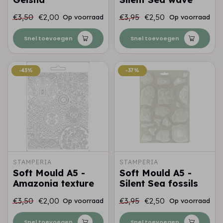
€3,50
€2,00
€3,95
€2,50
Op voorraad
Op voorraad
Snel toevoegen
Snel toevoegen
-43%
-43%
-37%
-37%
STAMPERIA
STAMPERIA
Soft Mould A5 -
Soft Mould A5 -
Amazonia texture
Silent Sea fossils
€3,50
€2,00
€3,95
€2,50
Op voorraad
Op voorraad
Snel toevoegen
Snel toevoegen