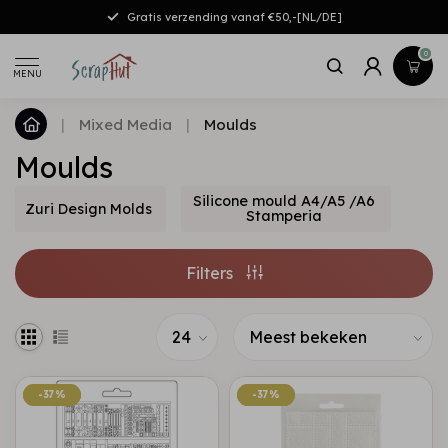
Gratis verzending vanaf €50,-[NL/DE]
0
MENU
|
Mixed Media
|
Moulds
Moulds
Silicone mould A4/A5 /A6
Zuri Design Molds
Stamperia
Filters
-37%
-37%
-37%
-37%