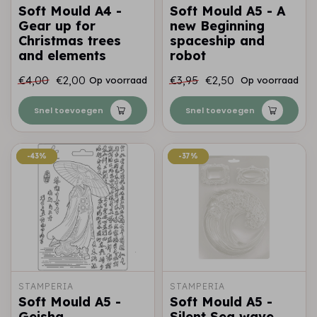
Soft Mould A4 -
Soft Mould A5 - A
Gear up for
new Beginning
Christmas trees
spaceship and
and elements
robot
€4,00
€2,00
€3,95
€2,50
Op voorraad
Op voorraad
Snel toevoegen
Snel toevoegen
-43%
-43%
-37%
-37%
STAMPERIA
STAMPERIA
Soft Mould A5 -
Soft Mould A5 -
Geisha
Silent Sea wave