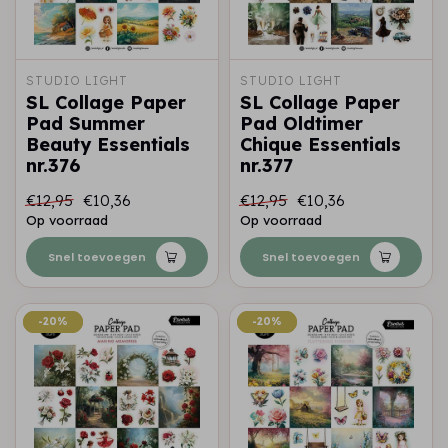
STUDIO LIGHT
STUDIO LIGHT
SL Collage Paper
SL Collage Paper
Pad Summer
Pad Oldtimer
Beauty Essentials
Chique Essentials
nr.376
nr.377
€12,95
€10,36
€12,95
€10,36
Op voorraad
Op voorraad
Snel toevoegen
Snel toevoegen
-20%
-20%
-20%
-20%