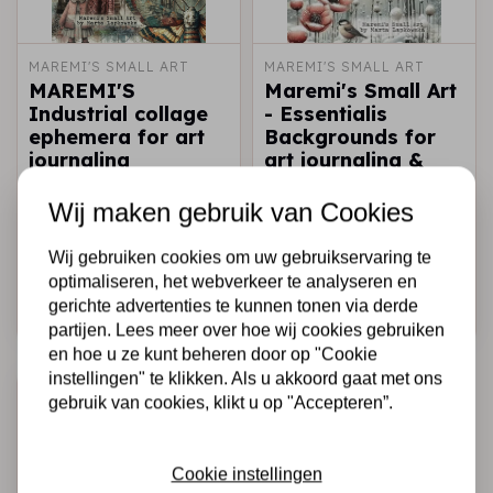
MAREMI'S SMALL ART
MAREMI'S SMALL ART
MAREMI'S
Maremi's Small Art
Industrial collage
- Essentialis
ephemera for art
Backgrounds for
journaling
art journaling &
FASHIONISTA
collage WHISPERS
PERSONAS & more
OF FROZEN
Wij maken gebruik van Cookies
MEADOW
Wij gebruiken cookies om uw gebruikservaring te
€21,95
€21,95
Op voorraad
Op voorraad
optimaliseren, het webverkeer te analyseren en
gerichte advertenties te kunnen tonen via derde
Snel toevoegen
Snel toevoegen
partijen. Lees meer over hoe wij cookies gebruiken
en hoe u ze kunt beheren door op "Cookie
instellingen" te klikken. Als u akkoord gaat met ons
gebruik van cookies, klikt u op "Accepteren”.
Cookie instellingen