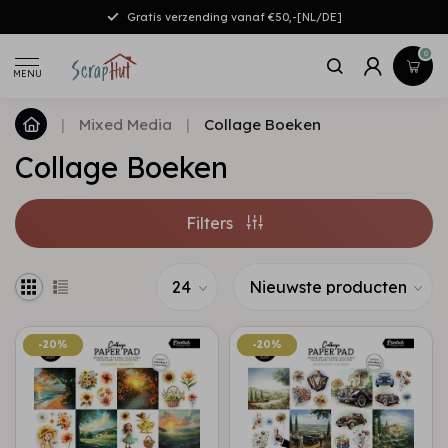
Gratis verzending vanaf €50,-[NL/DE]
0
MENU
|
Mixed Media
|
Collage Boeken
Collage Boeken
Filters
-20%
-20%
-20%
-20%