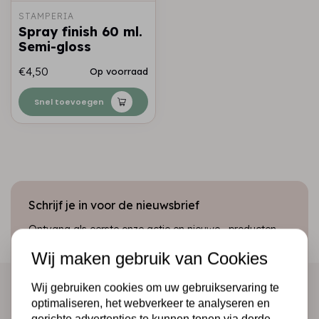
STAMPERIA
Spray finish 60 ml.
Semi-gloss
€4,50
Op voorraad
Snel toevoegen
Schrijf je in voor de nieuwsbrief
Ontvang als eerste onze actie en nieuwe producten
direct in je mailbox!
Wij maken gebruik van Cookies
Wij gebruiken cookies om uw gebruikservaring te
optimaliseren, het webverkeer te analyseren en
Abonneer
gerichte advertenties te kunnen tonen via derde