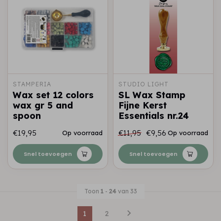
STAMPERIA
STUDIO LIGHT
Wax set 12 colors
SL Wax Stamp
wax gr 5 and
Fijne Kerst
spoon
Essentials nr.24
€19,95
€11,95
€9,56
Op voorraad
Op voorraad
Snel toevoegen
Snel toevoegen
Toon
1
-
24
van 33
1
2