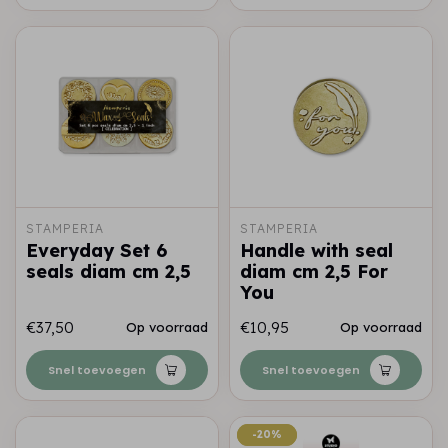
STAMPERIA
STAMPERIA
Everyday Set 6
Handle with seal
seals diam cm 2,5
diam cm 2,5 For
You
€37,50
€10,95
Op voorraad
Op voorraad
Snel toevoegen
Snel toevoegen
-20%
-20%