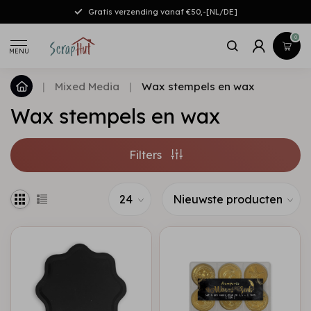
Gratis verzending vanaf €50,-[NL/DE]
0
MENU
|
Mixed Media
|
Wax stempels en wax
Wax stempels en wax
Filters