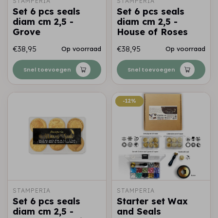
STAMPERIA
STAMPERIA
Set 6 pcs seals
Set 6 pcs seals
diam cm 2,5 -
diam cm 2,5 -
Grove
House of Roses
€38,95
€38,95
Op voorraad
Op voorraad
Snel toevoegen
Snel toevoegen
-12%
-12%
STAMPERIA
STAMPERIA
Set 6 pcs seals
Starter set Wax
diam cm 2,5 -
and Seals