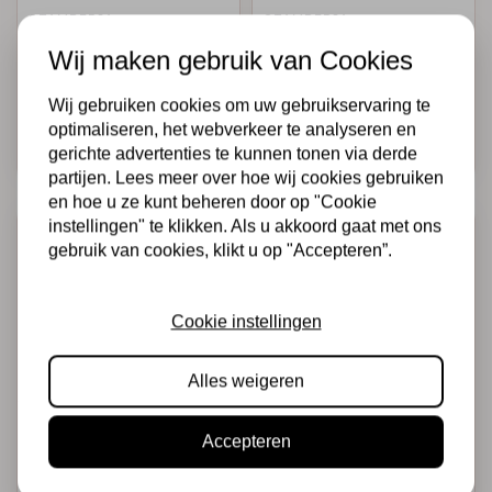
STAMPERIA
STAMPERIA
Wax Refill gr 20 -
Wax Refill gr 20 -
Wij maken gebruik van Cookies
Sage green
Light blue
€6,95
€6,95
Op voorraad
Op voorraad
Wij gebruiken cookies om uw gebruikservaring te
optimaliseren, het webverkeer te analyseren en
Snel toevoegen
Snel toevoegen
gerichte advertenties te kunnen tonen via derde
partijen. Lees meer over hoe wij cookies gebruiken
en hoe u ze kunt beheren door op "Cookie
instellingen" te klikken. Als u akkoord gaat met ons
gebruik van cookies, klikt u op "Accepteren”.
Cookie instellingen
Alles weigeren
STAMPERIA
STAMPERIA
Accepteren
Wax Refill gr 20 -
Wax Refill gr 20 -
Ancient gold
Light silver