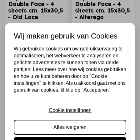
Double Face - 4
Double Face - 4
sheets cm. 15x30,5
sheets cm. 15x30,5
- Old Lace
- Alterego
€5,95
€5,95
Op voorraad
Op voorraad
Wij maken gebruik van Cookies
Snel toevoegen
Snel toevoegen
Wij gebruiken cookies om uw gebruikservaring te
optimaliseren, het webverkeer te analyseren en
gerichte advertenties te kunnen tonen via derde
partijen. Lees meer over hoe wij cookies gebruiken
en hoe u ze kunt beheren door op "Cookie
instellingen" te klikken. Als u akkoord gaat met ons
gebruik van cookies, klikt u op "Accepteren”.
Cookie instellingen
STAMPERIA
STAMPERIA
Paper cut-outs
Paper cut-outs
Alles weigeren
Double Face - 4
Double Face - 4
sheets cm. 15x30,5
sheets cm. 15x30,5