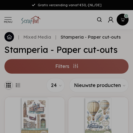
Gratis verzending vanaf €50,-[NL/DE]
0
MENU
|
Mixed Media
|
Stamperia - Paper cut-outs
Stamperia - Paper cut-outs
Filters