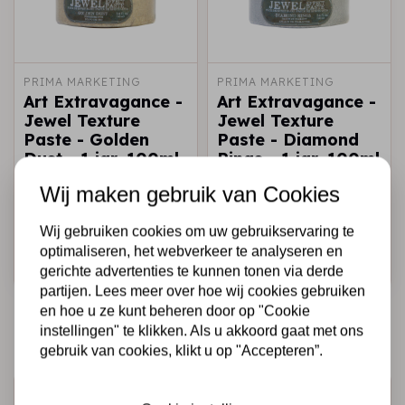
PRIMA MARKETING
PRIMA MARKETING
Art Extravagance -
Art Extravagance -
Jewel Texture
Jewel Texture
Paste - Golden
Paste - Diamond
Dust - 1 jar, 100ml
Rings - 1 jar, 100ml
(3.4 fl oz) / art art
(3.4 fl oz) / art
Wij maken gebruik van Cookies
paste
paste
€12,95
€12,95
Op voorraad
Op voorraad
Wij gebruiken cookies om uw gebruikservaring te
optimaliseren, het webverkeer te analyseren en
Snel toevoegen
Snel toevoegen
gerichte advertenties te kunnen tonen via derde
partijen. Lees meer over hoe wij cookies gebruiken
en hoe u ze kunt beheren door op "Cookie
instellingen" te klikken. Als u akkoord gaat met ons
gebruik van cookies, klikt u op "Accepteren”.
Schrijf je in voor de nieuwsbrief