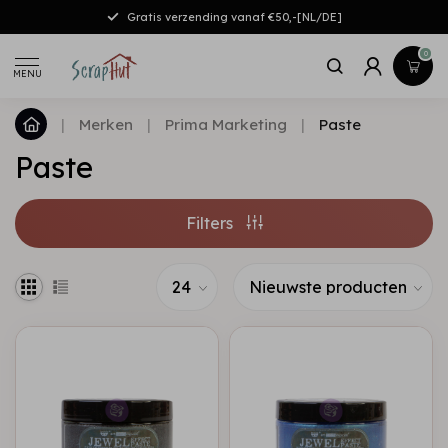
Gratis verzending vanaf €50,-[NL/DE]
0
MENU
|
Merken
|
Prima Marketing
|
Paste
Paste
Filters