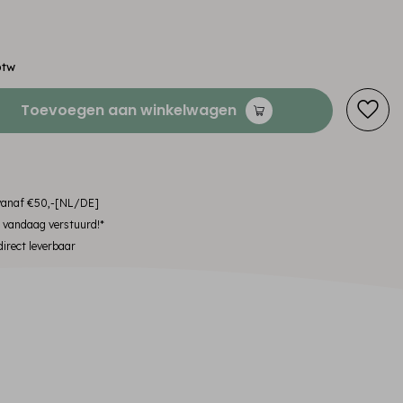
btw
Toevoegen aan winkelwagen
 vanaf €50,-[NL/DE]
, vandaag verstuurd!*
irect leverbaar