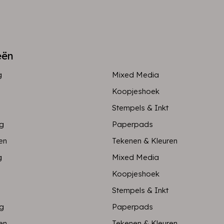
eën
g
Mixed Media
Koopjeshoek
Stempels & Inkt
ng
Paperpads
en
Tekenen & Kleuren
g
Mixed Media
Koopjeshoek
Stempels & Inkt
ng
Paperpads
en
Tekenen & Kleuren