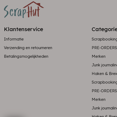
Klantenservice
Categori
Informatie
Scrapbookin
Verzending en retourneren
PRE-ORDERS
Betalingsmogelijkheden
Merken
Junk journali
Haken & Brei
Scrapbookin
PRE-ORDERS
Merken
Junk journali
Haken & Brei