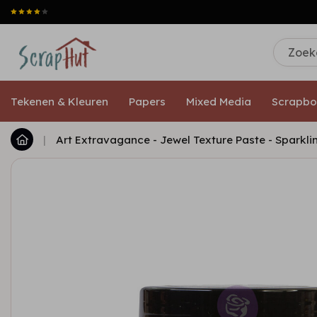
Tekenen & Kleuren
Papers
Mixed Media
Scrapbo
|
Art Extravagance - Jewel Texture Paste - Sparkling 