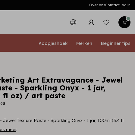
Over ons
Contact
Log in
0
Koopjeshoek
Merken
Beginner tips
keting Art Extravagance - Jewel
ste - Sparkling Onyx - 1 jar,
 fl oz) / art paste
793
 Jewel Texture Paste - Sparkling Onyx - 1 jar, 100ml (3.4 fl
es meer
.