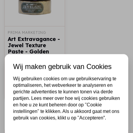
PRIMA MARKETING
Art Extravagance -
Jewel Texture
Paste - Golden
Dust - 1 jar, 100ml
(3.4 fl oz) / art art
Wij maken gebruik van Cookies
paste
Wij gebruiken cookies om uw gebruikservaring te
€12,95
Op voorraad
optimaliseren, het webverkeer te analyseren en
gerichte advertenties te kunnen tonen via derde
Snel toevoegen
partijen. Lees meer over hoe wij cookies gebruiken
en hoe u ze kunt beheren door op "Cookie
instellingen" te klikken. Als u akkoord gaat met ons
gebruik van cookies, klikt u op "Accepteren”.