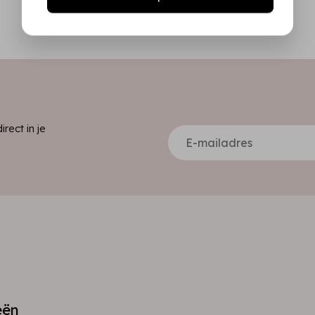
ect in je
eën