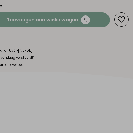
tw
Toevoegen aan winkelwagen
 vanaf €50,-[NL/DE]
, vandaag verstuurd!*
irect leverbaar