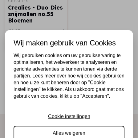
CREALIES
Crealies • Duo Dies
snijmallen no.55
Bloemen
€6,25
Op voorraad
Wij maken gebruik van Cookies
Snel toevoegen
Wij gebruiken cookies om uw gebruikservaring te
optimaliseren, het webverkeer te analyseren en
gerichte advertenties te kunnen tonen via derde
partijen. Lees meer over hoe wij cookies gebruiken
en hoe u ze kunt beheren door op "Cookie
Schrijf je in voor de nieuwsbrief
instellingen" te klikken. Als u akkoord gaat met ons
gebruik van cookies, klikt u op "Accepteren”.
Ontvang als eerste onze actie en nieuwe producten
direct in je mailbox!
Cookie instellingen
Alles weigeren
Abonneer