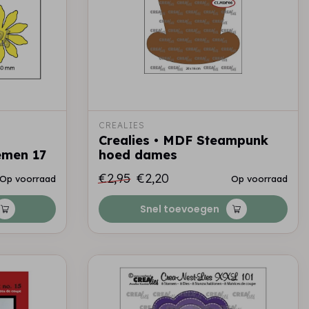
CREALIES
Crealies • MDF Steampunk
emen 17
hoed dames
€2,95
€2,20
Op voorraad
Op voorraad
Snel toevoegen