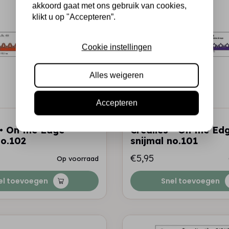
akkoord gaat met ons gebruik van cookies,
klikt u op "Accepteren”.
Cookie instellingen
Alles weigeren
Accepteren
CREALIES
 • On the Edge
Crealies • On the Ed
no.102
snijmal no.101
€5,95
Op voorraad
el toevoegen
Snel toevoegen