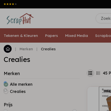
Tekenen & Kleuren
Papers
Mixed Media
Scrapbo
|
Merken
|
Crealies
Crealies
45
P
Merken
Alle merken
Crealies
Prijs