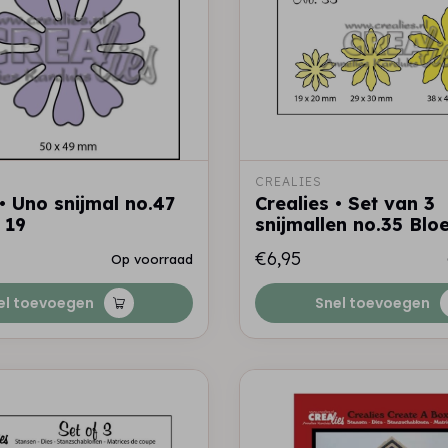
CREALIES
 • Uno snijmal no.47
Crealies • Set van 3
 19
snijmallen no.35 Blo
€6,95
Op voorraad
el toevoegen
Snel toevoegen