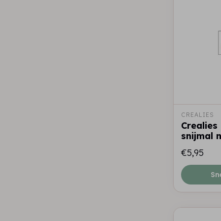
CREALIES
Crealies
snijmal 
€5,95
Sn