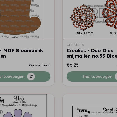
CREALIES
s • MDF Steampunk
Crealies • Duo Dies
ren
snijmallen no.55 Bl
€6,25
Op voorraad
el toevoegen
Snel toevoegen