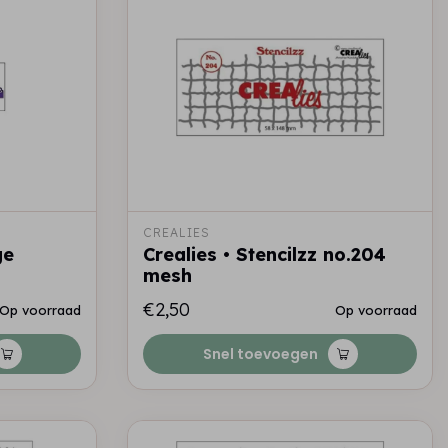
CREALIES
ge
Crealies • Stencilzz no.204
mesh
€2,50
Op voorraad
Op voorraad
Snel toevoegen