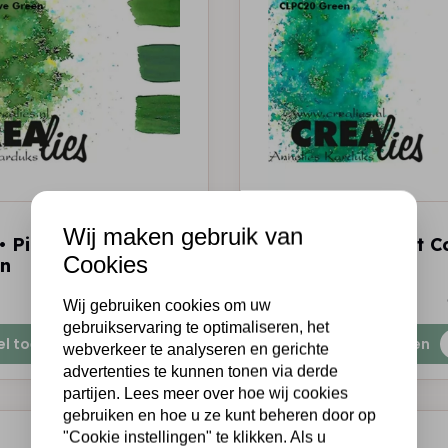
CREALIES
Wij maken gebruik van
 • Pigment Colorzz
Crealies • Pigment C
Cookies
en
Groen
€3,75
Op voorraad
Wij gebruiken cookies om uw
gebruikservaring te optimaliseren, het
el toevoegen
Snel toevoegen
webverkeer te analyseren en gerichte
advertenties te kunnen tonen via derde
partijen. Lees meer over hoe wij cookies
gebruiken en hoe u ze kunt beheren door op
"Cookie instellingen" te klikken. Als u