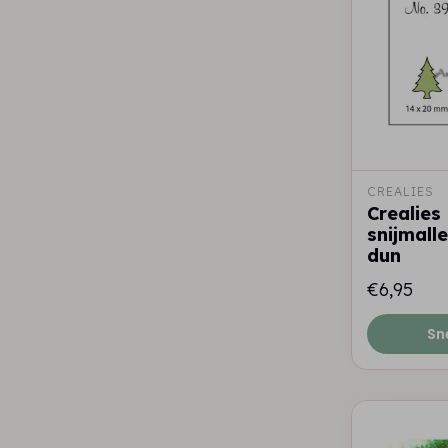
CREALIES
Crealies 
snijmall
dun
€6,95
Sn