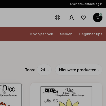
Over ons
Contact
Log in
0
Koopjeshoek
Merken
Beginner tips
Toon: