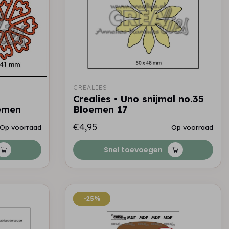
CREALIES
Crealies • Uno snijmal no.35
oemen
Bloemen 17
€4,95
Op voorraad
Op voorraad
Snel toevoegen
-25%
-25%