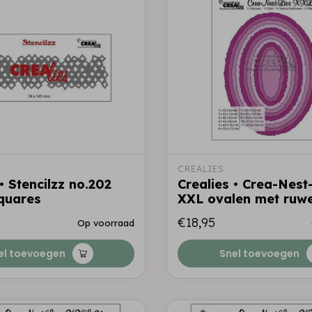
CREALIES
• Stencilzz no.202
Crealies • Crea-Nest
quares
XXL ovalen met ruw
€18,95
Op voorraad
el toevoegen
Snel toevoegen