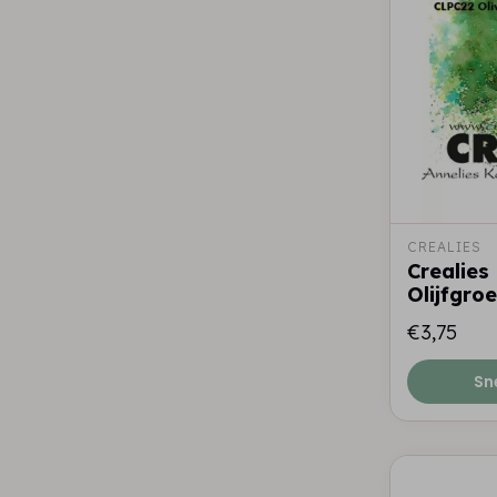
CREALIES
Crealies
Olijfgro
€3,75
Sn