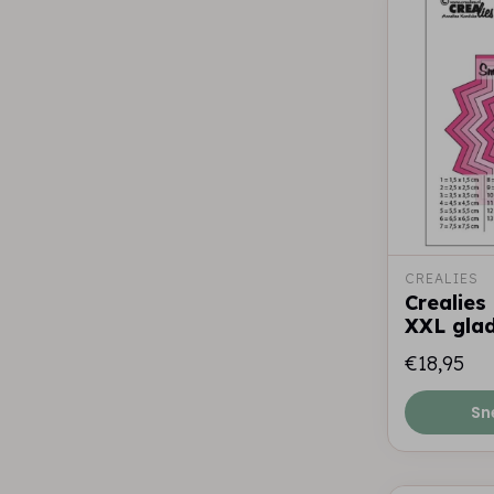
CREALIES
Crealies
XXL glad
€18,95
Sn