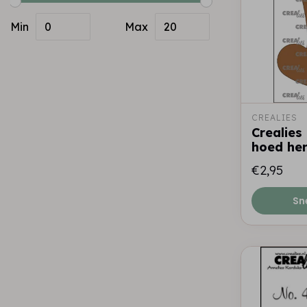
Min
Max
CREALIES
Crealie
hoed he
€2,95
Sn