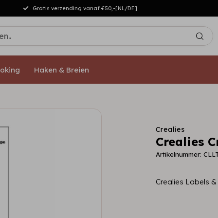
Gratis verzending vanaf €50,-[NL/DE]
oking
Haken & Breien
Crealies
Crealies C
Artikelnummer: CLL
Crealies Labels &