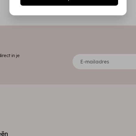
ect in je
eën