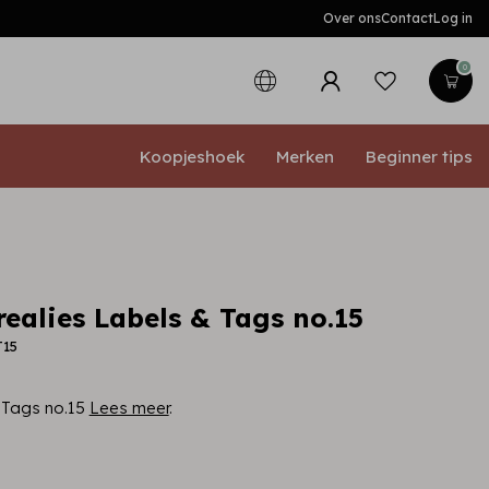
Over ons
Contact
Log in
0
Koopjeshoek
Merken
Beginner tips
realies Labels & Tags no.15
T15
 Tags no.15
Lees meer
.