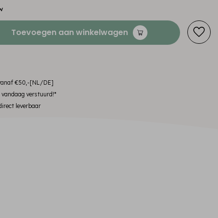
w
Toevoegen aan winkelwagen
 vanaf €50,-[NL/DE]
, vandaag verstuurd!*
irect leverbaar