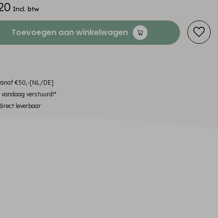
20
Incl. btw
Toevoegen aan winkelwagen
 vanaf €50,-[NL/DE]
, vandaag verstuurd!*
irect leverbaar