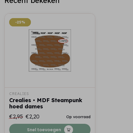
Recent bekeken
-25%
-25%
CREALIES
Crealies • MDF Steampunk
hoed dames
€2,95
€2,20
Op voorraad
Snel toevoegen