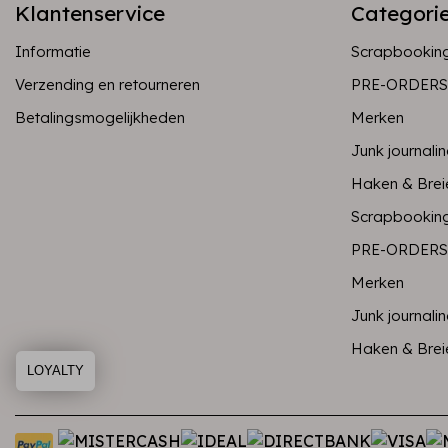
Klantenservice
Categori
Informatie
Scrapbookin
Verzending en retourneren
PRE-ORDERS
Betalingsmogelijkheden
Merken
Junk journali
Haken & Brei
Scrapbookin
PRE-ORDERS
Merken
Junk journali
Haken & Brei
LOYALTY