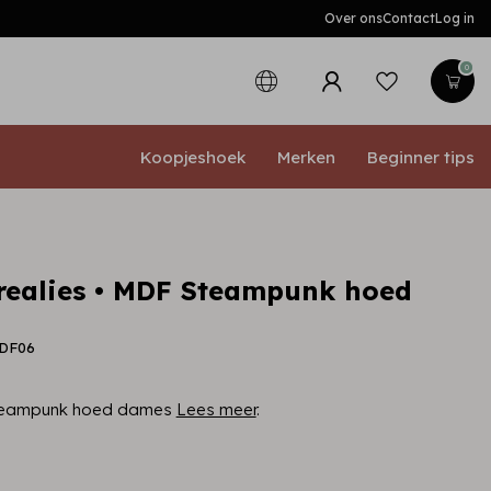
Over ons
Contact
Log in
0
Koopjeshoek
Merken
Beginner tips
Crealies • MDF Steampunk hoed
MDF06
Steampunk hoed dames
Lees meer
.