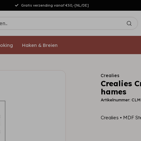
Gratis verzending vanaf €50,-[NL/DE]
oking
Haken & Breien
Crealies
Crealies 
hames
Artikelnummer: CL
Crealies • MDF 