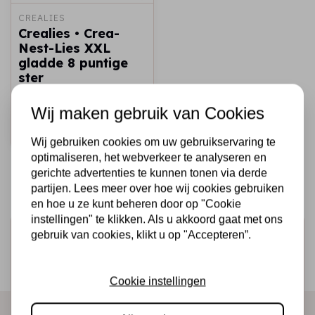
CREALIES
Crealies • Crea-
Nest-Lies XXL
gladde 8 puntige
ster
€18,95
Op voorraad
Wij maken gebruik van Cookies
Snel toevoegen
Wij gebruiken cookies om uw gebruikservaring te
optimaliseren, het webverkeer te analyseren en
gerichte advertenties te kunnen tonen via derde
partijen. Lees meer over hoe wij cookies gebruiken
en hoe u ze kunt beheren door op "Cookie
instellingen" te klikken. Als u akkoord gaat met ons
Schrijf je in voor de nieuwsbrief
gebruik van cookies, klikt u op "Accepteren”.
Ontvang als eerste onze actie en nieuwe producten
direct in je mailbox!
Cookie instellingen