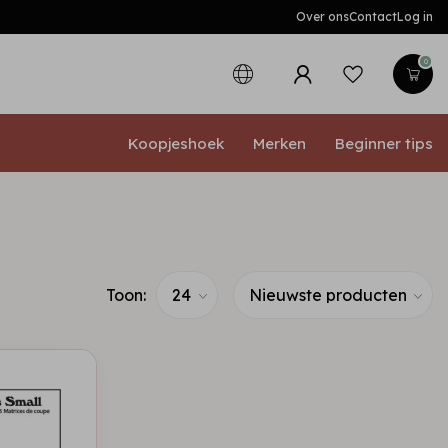
Over ons
Contact
Log in
0
Koopjeshoek
Merken
Beginner tips
Toon: