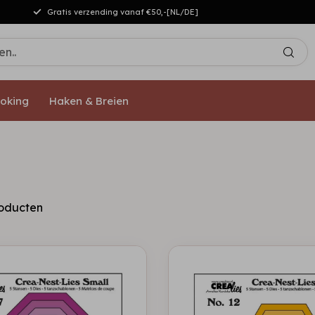
Gratis verzending vanaf €50,-[NL/DE]
oking
Haken & Breien
oducten