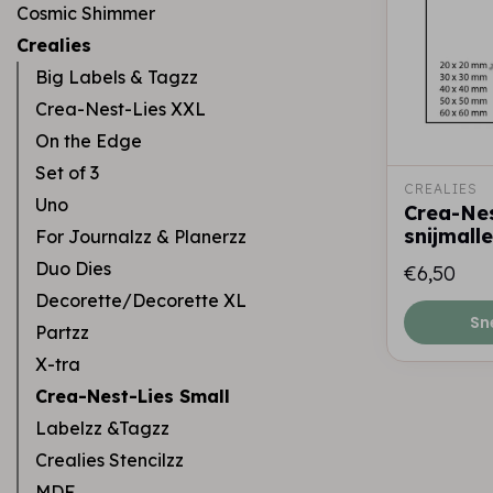
Cosmic Shimmer
Crealies
Big Labels & Tagzz
Crea-Nest-Lies XXL
On the Edge
Set of 3
CREALIES
Uno
Crea-Nes
snijmall
For Journalzz & Planerzz
Duo Dies
€6,50
Decorette/Decorette XL
Sn
Partzz
X-tra
Crea-Nest-Lies Small
Labelzz &Tagzz
Crealies Stencilzz
MDF