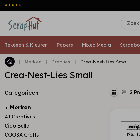
Tekenen & Kleuren
Papers
Mixed Media
Scrapbo
|
Merken
|
Crealies
|
Crea-Nest-Lies Small
Crea-Nest-Lies Small
2
Pr
Categorieën
Merken
A1 Creatives
Ciao Bella
COOSA Crafts