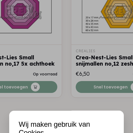
CREALIES
t-Lies Small
Crea-Nest-Lies Smal
en no,17 5x achthoek
snijmallen no,12 zes
€6,50
Op voorraad
el toevoegen
Snel toevoegen
Wij maken gebruik van
Cookies