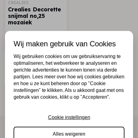
CREALIES
Crealies Decorette
snijmal no,25
mozaiek
€5,50
Op voorraad
Wij maken gebruik van Cookies
Snel toevoegen
Wij gebruiken cookies om uw gebruikservaring te
optimaliseren, het webverkeer te analyseren en
gerichte advertenties te kunnen tonen via derde
partijen. Lees meer over hoe wij cookies gebruiken
en hoe u ze kunt beheren door op "Cookie
instellingen" te klikken. Als u akkoord gaat met ons
Schrijf je in voor de nieuwsbrief
gebruik van cookies, klikt u op "Accepteren”.
Ontvang als eerste onze actie en nieuwe producten
direct in je mailbox!
Cookie instellingen
Alles weigeren
Abonneer