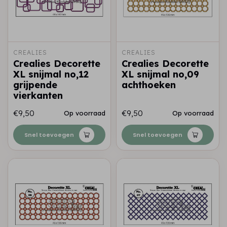
CREALIES
CREALIES
Crealies Decorette
Crealies Decorette
XL snijmal no,12
XL snijmal no,09
grijpende
achthoeken
vierkanten
€9,50
€9,50
Op voorraad
Op voorraad
Snel toevoegen
Snel toevoegen