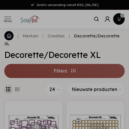
Gratis verzending vanaf €50,-[NL/DE]
0
MENU
|
Merken
|
Crealies
|
Decorette/Decorette
XL
Decorette/Decorette XL
Filters