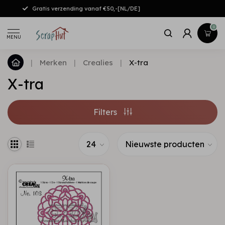
Gratis verzending vanaf €50,-[NL/DE]
0
MENU
|
Merken
|
Crealies
|
X-tra
X-tra
Filters