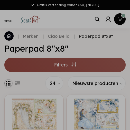
Gratis verzending vanaf €50,-[NL/DE]
0
MENU
|
Merken
|
Ciao Bella
|
Paperpad 8"x8"
Paperpad 8"x8"
Filters