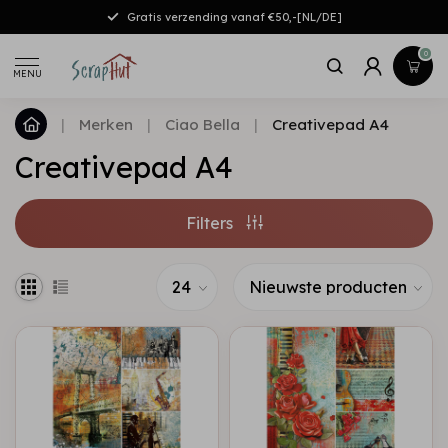
Gratis verzending vanaf €50,-[NL/DE]
0
MENU
|
Merken
|
Ciao Bella
|
Creativepad A4
Creativepad A4
Filters