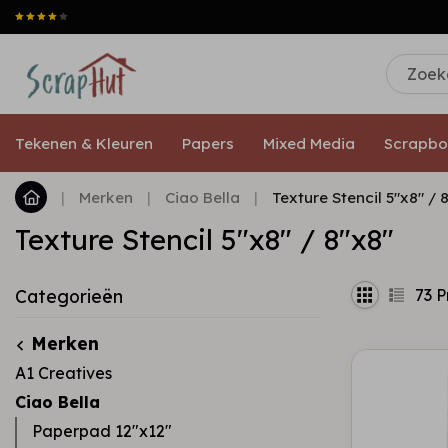
Tekenen & Kleuren
Papers
Mixed Media
Scrapbo
|
Merken
|
Ciao Bella
|
Texture Stencil 5"x8" / 
Texture Stencil 5"x8" / 8"x8"
73
P
Categorieën
Merken
A1 Creatives
Ciao Bella
Paperpad 12"x12"