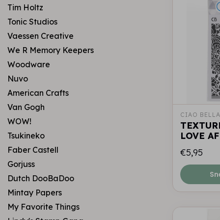
Tim Holtz
Tonic Studios
Vaessen Creative
We R Memory Keepers
Woodware
Nuvo
American Crafts
Van Gogh
CIAO BELL
WOW!
TEXTURE
LOVE AF
Tsukineko
Faber Castell
€5,95
Gorjuss
Sn
Dutch DooBaDoo
Mintay Papers
My Favorite Things