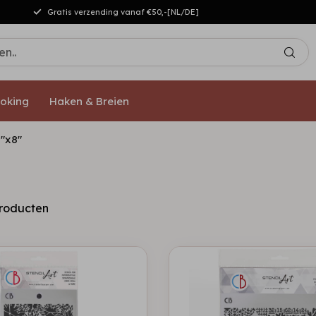
Gratis verzending vanaf €50,-[NL/DE]
oking
Haken & Breien
8"x8"
roducten