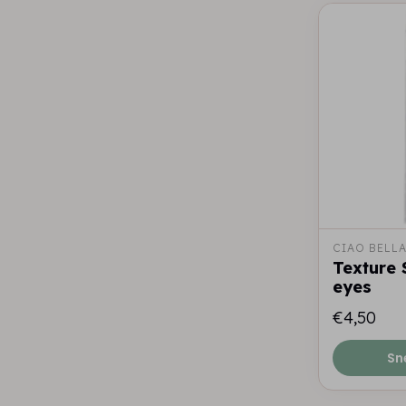
CIAO BELL
Texture 
eyes
€4,50
Sn