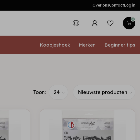
Over ons
Contact
Log in
0
Koopjeshoek
Merken
Beginner tips
Toon: