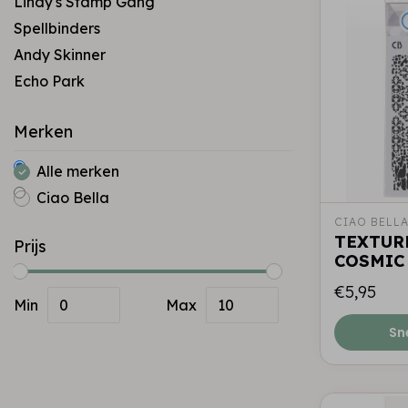
Lindy's Stamp Gang
Spellbinders
Andy Skinner
Echo Park
Merken
Alle merken
Ciao Bella
CIAO BELL
TEXTURE
Prijs
COSMIC
€5,95
Min
Max
Sn