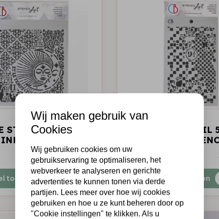
Wij maken gebruik van
A
CIAO BELLA
Cookies
 STENCIL 8"X8"
TEXTURE STENCIL 5
 INFINITY
ENIGMATIC ESSEN
Wij gebruiken cookies om uw
€4,50
Op voorraad
gebruikservaring te optimaliseren, het
webverkeer te analyseren en gerichte
el toevoegen
Snel toevoegen
advertenties te kunnen tonen via derde
partijen. Lees meer over hoe wij cookies
gebruiken en hoe u ze kunt beheren door op
"Cookie instellingen" te klikken. Als u