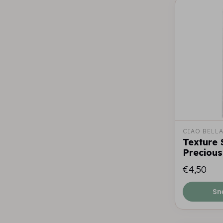
CIAO BELL
Texture 
Precious
€4,50
Sn