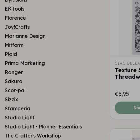
EK tools
Florence
Joy!Crafts
Marianne Design
Mitform
Plaid
Prima Marketing
CIAO BELL
Texture 
Ranger
Threadw
Sakura
Scor-pal
€5,95
Sizzix
Sn
Stamperia
Studio Light
Studio Light • Planner Essentials
The Crafter's Workshop