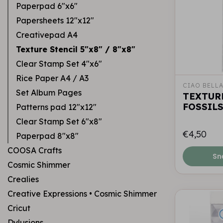
Paperpad 6"x6"
Papersheets 12"x12"
Creativepad A4
Texture Stencil 5"x8" / 8"x8"
Clear Stamp Set 4"x6"
Rice Paper A4 / A3
CIAO BELL
Set Album Pages
TEXTURE
FOSSIL
Patterns pad 12"x12"
Clear Stamp Set 6"x8"
€4,50
Paperpad 8"x8"
COOSA Crafts
Sn
Cosmic Shimmer
Crealies
Creative Expressions • Cosmic Shimmer
Cricut
Dylusions