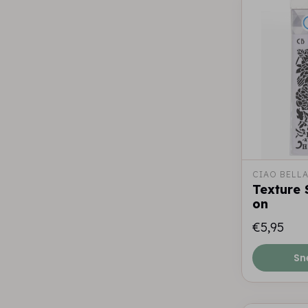
CIAO BELL
Texture 
on
€5,95
Sn