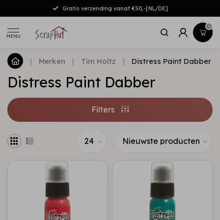
Gratis verzending vanaf €50,-[NL/DE]
0
MENU
|
Merken
|
Tim Holtz
|
Distress Paint Dabber
Distress Paint Dabber
Filters