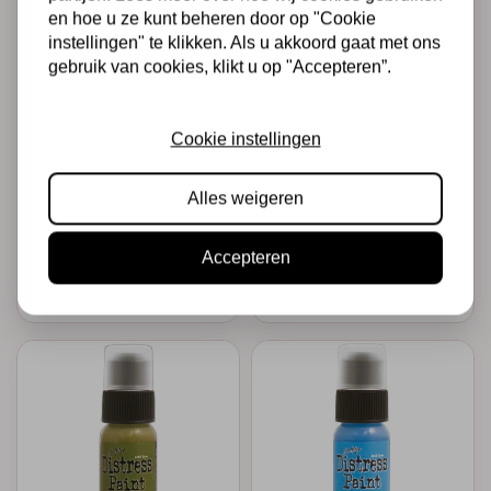
en hoe u ze kunt beheren door op "Cookie
instellingen" te klikken. Als u akkoord gaat met ons
gebruik van cookies, klikt u op "Accepteren”.
TIM HOLTZ · RANGER
TIM HOLTZ · RANGER
Cookie instellingen
Ranger • Tim Holtz
Ranger • Tim Holtz
Distress paint
Distress paint Fired
Alles weigeren
Seedles preserves
brick
€4,95
€4,95
Op voorraad
Op voorraad
Accepteren
Snel toevoegen
Snel toevoegen