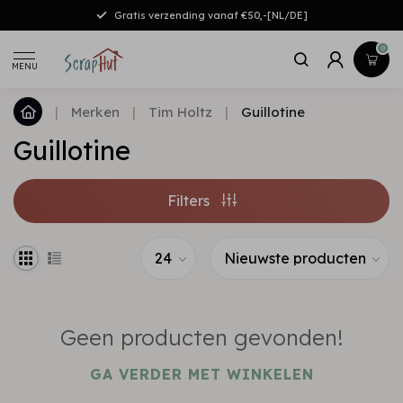
Gratis verzending vanaf €50,-[NL/DE]
0
MENU
|
Merken
|
Tim Holtz
|
Guillotine
Guillotine
Filters
Geen producten gevonden!
GA VERDER MET WINKELEN