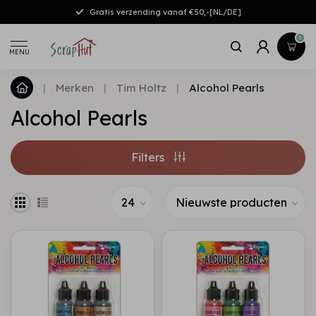
Gratis verzending vanaf €50,-[NL/DE]
0
MENU
|
Merken
|
Tim Holtz
|
Alcohol Pearls
Alcohol Pearls
Filters