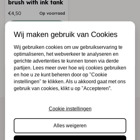
brush with ink tank
€4,50
Op voorraad
Snel toevoegen
Wij maken gebruik van Cookies
Wij gebruiken cookies om uw gebruikservaring te
optimaliseren, het webverkeer te analyseren en
gerichte advertenties te kunnen tonen via derde
partijen. Lees meer over hoe wij cookies gebruiken
Schrijf je in voor de nieuwsbrief
en hoe u ze kunt beheren door op "Cookie
instellingen" te klikken. Als u akkoord gaat met ons
Ontvang als eerste onze actie en nieuwe producten
gebruik van cookies, klikt u op "Accepteren”.
direct in je mailbox!
Cookie instellingen
Abonneer
Alles weigeren