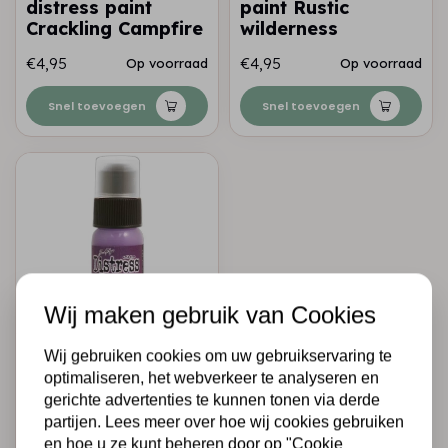
distress paint
paint Rustic
Crackling Campfire
wilderness
€4,95
€4,95
Op voorraad
Op voorraad
Snel toevoegen
Snel toevoegen
Wij maken gebruik van Cookies
TIM HOLTZ · RANGER
Wij gebruiken cookies om uw gebruikservaring te
Ranger • Tim holtz
optimaliseren, het webverkeer te analyseren en
Distress paint
gerichte advertenties te kunnen tonen via derde
Dusty concord
partijen. Lees meer over hoe wij cookies gebruiken
en hoe u ze kunt beheren door op "Cookie