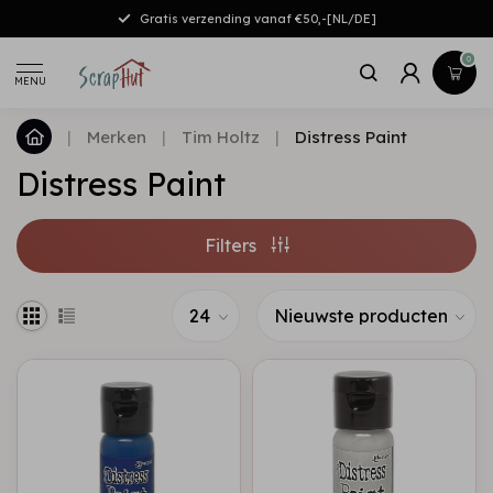
Gratis verzending vanaf €50,-[NL/DE]
0
MENU
|
Merken
|
Tim Holtz
|
Distress Paint
Distress Paint
Filters