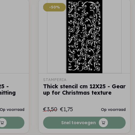
-50%
-50%
STAMPERIA
25 -
Thick stencil cm 12X25 - Gear
itting
up for Christmas texture
€3,50
€1,75
Op voorraad
Op voorraad
Snel toevoegen