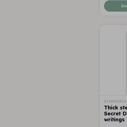
Sn
STAMPERIA
Thick st
Secret D
writings