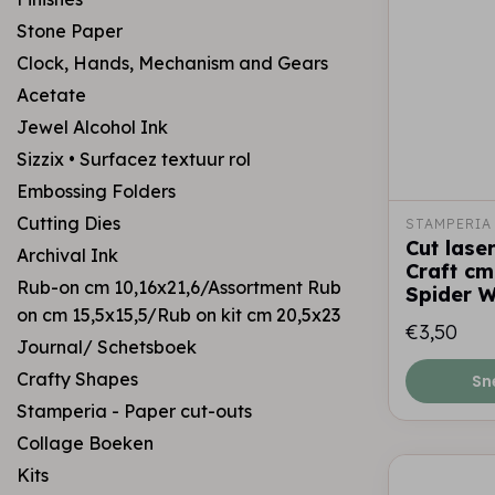
Stone Paper
Clock, Hands, Mechanism and Gears
Acetate
Jewel Alcohol Ink
Sizzix • Surfacez textuur rol
Embossing Folders
Cutting Dies
STAMPERIA
Cut laser
Archival Ink
Craft cm
Rub-on cm 10,16x21,6/Assortment Rub
Spider 
on cm 15,5x15,5/Rub on kit cm 20,5x23
€3,50
Journal/ Schetsboek
Crafty Shapes
Sn
Stamperia - Paper cut-outs
Collage Boeken
Kits