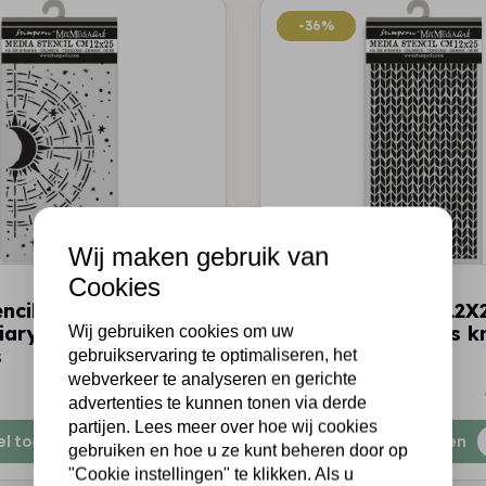
-36%
-36%
Wij maken gebruik van
Cookies
STAMPERIA
encil cm 12X25 -
Thick stencil cm 12X
iary cosmic
Whispering woods kn
Wij gebruiken cookies om uw
s
pattern
gebruikservaring te optimaliseren, het
webverkeer te analyseren en gerichte
€3,50
€2,25
Op voorraad
advertenties te kunnen tonen via derde
partijen. Lees meer over hoe wij cookies
el toevoegen
Snel toevoegen
gebruiken en hoe u ze kunt beheren door op
"Cookie instellingen" te klikken. Als u