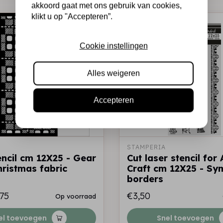
akkoord gaat met ons gebruik van cookies,
klikt u op "Accepteren”.
Cookie instellingen
Alles weigeren
Accepteren
STAMPERIA
encil cm 12X25 - Gear
Cut laser stencil for
hristmas fabric
Craft cm 12X25 - S
borders
,75
€3,50
Op voorraad
el toevoegen
Snel toevoegen