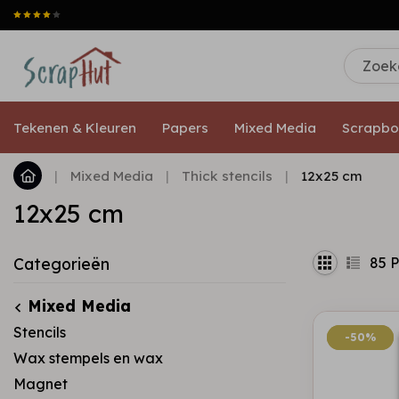
Tekenen & Kleuren
Papers
Mixed Media
Scrapbo
|
Mixed Media
|
Thick stencils
|
12x25 cm
12x25 cm
85
P
Categorieën
Mixed Media
Stencils
-50%
-50%
Wax stempels en wax
Magnet