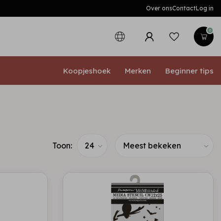
Over ons
Contact
Log in
0
Koopjeshoek
Merken
Beginner tips
Toon: