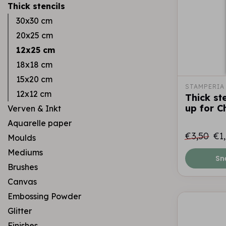
Thick stencils
30x30 cm
20x25 cm
12x25 cm
18x18 cm
15x20 cm
STAMPERIA
12x12 cm
Thick st
up for C
Verven & Inkt
Aquarelle paper
€3,50
€1
Moulds
Mediums
Sn
Brushes
Canvas
Embossing Powder
Glitter
Finishes