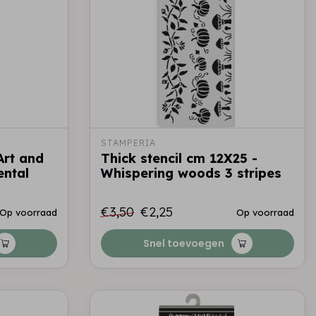
STAMPERIA
 Art and
Thick stencil cm 12X25 -
ental
Whispering woods 3 stripes
€3,50
€2,25
Op voorraad
Op voorraad
Snel toevoegen