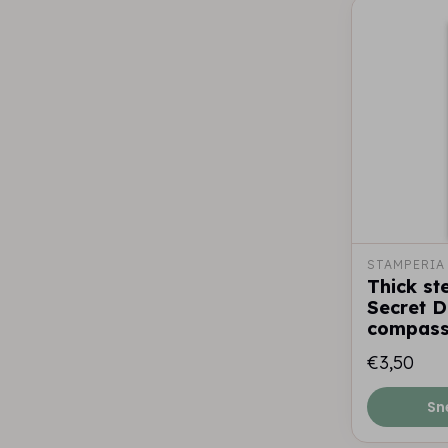
STAMPERIA
Thick st
Secret D
compas
€3,50
Sn