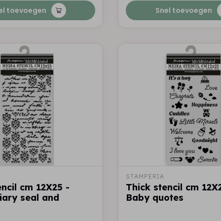
el toevoegen
Snel toevoegen
STAMPERIA
encil cm 12X25 -
Thick stencil cm 12X
iary seal and
Baby quotes