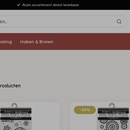
Ruim assortiment direct leverbaar
oking
Haken & Breien
roducten
-50%
-50%