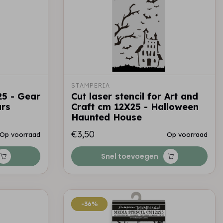
STAMPERIA
25 - Gear
Cut laser stencil for Art and
ars
Craft cm 12X25 - Halloween
Haunted House
€3,50
Op voorraad
Op voorraad
Snel toevoegen
-36%
-36%