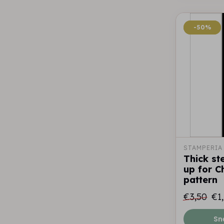
-50%
-50%
STAMPERIA
Thick st
up for C
pattern
€3,50
€1
Sn