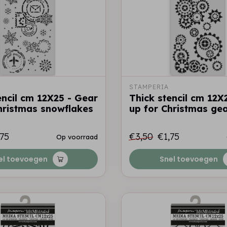
STAMPERIA
encil cm 12X25 - Gear
Thick stencil cm 12X
hristmas snowflakes
up for Christmas ge
,75
€3,50
€1,75
Op voorraad
el toevoegen
Snel toevoegen