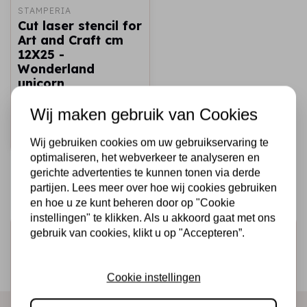
STAMPERIA
Cut laser stencil for
Art and Craft cm
12X25 -
Wonderland
unicorn
€3,50
Op voorraad
Wij maken gebruik van Cookies
Snel toevoegen
Wij gebruiken cookies om uw gebruikservaring te
optimaliseren, het webverkeer te analyseren en
gerichte advertenties te kunnen tonen via derde
partijen. Lees meer over hoe wij cookies gebruiken
en hoe u ze kunt beheren door op "Cookie
instellingen" te klikken. Als u akkoord gaat met ons
gebruik van cookies, klikt u op "Accepteren”.
Schrijf je in voor de nieuwsbrief
Ontvang als eerste onze actie en nieuwe producten
Cookie instellingen
direct in je mailbox!