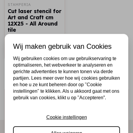
STAMPERIA
Cut laser stencil for
Art and Craft cm
12X25 - All Around
tile
€3,50
Op voorraad
Wij maken gebruik van Cookies
Snel toevoegen
Wij gebruiken cookies om uw gebruikservaring te
optimaliseren, het webverkeer te analyseren en
gerichte advertenties te kunnen tonen via derde
partijen. Lees meer over hoe wij cookies gebruiken
en hoe u ze kunt beheren door op "Cookie
instellingen" te klikken. Als u akkoord gaat met ons
Schrijf je in voor de nieuwsbrief
gebruik van cookies, klikt u op "Accepteren”.
Ontvang als eerste onze actie en nieuwe producten
direct in je mailbox!
Cookie instellingen