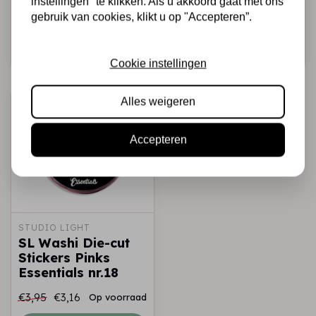
instellingen" te klikken. Als u akkoord gaat met ons
gebruik van cookies, klikt u op "Accepteren”.
€3,95
€3,16
€3,95
€3,16
Op voorraad
Op voorraad
Snel toevoegen
Snel toevoegen
Cookie instellingen
-20%
-20%
Alles weigeren
Accepteren
STUDIO LIGHT
SL Washi Die-cut
Stickers Pinks
Essentials nr.18
€3,95
€3,16
Op voorraad