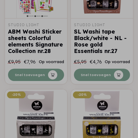
STUDIO LIGHT
STUDIO LIGHT
ABM Washi Sticker
SL Washi tape
sheets Colorful
Black/white - NL -
elements Signature
Rose gold
Collection nr.28
Essentials nr.27
€9,95
€7,96
€5,95
€4,76
Op voorraad
Op voorraad
Snel toevoegen
Snel toevoegen
-20%
-20%
-20%
-20%