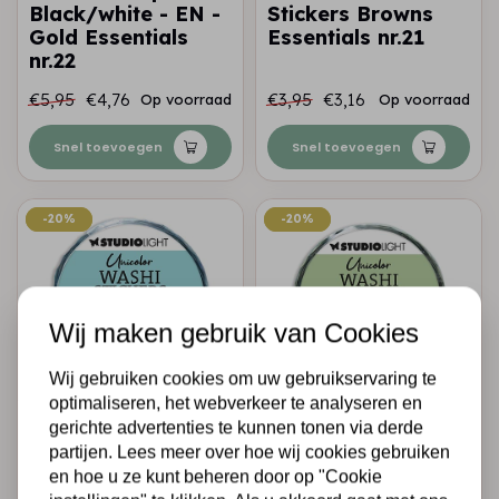
Black/white - EN -
Stickers Browns
Gold Essentials
Essentials nr.21
nr.22
€5,95
€4,76
€3,95
€3,16
Op voorraad
Op voorraad
Snel toevoegen
Snel toevoegen
-20%
-20%
-20%
-20%
Wij maken gebruik van Cookies
Wij gebruiken cookies om uw gebruikservaring te
optimaliseren, het webverkeer te analyseren en
STUDIO LIGHT
STUDIO LIGHT
gerichte advertenties te kunnen tonen via derde
SL Washi Die-cut
SL Washi Die-cut
partijen. Lees meer over hoe wij cookies gebruiken
Stickers Blues
Stickers Greens
en hoe u ze kunt beheren door op "Cookie
Essentials nr.20
Essentials nr.19