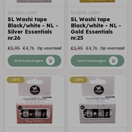
STUDIO LIGHT
STUDIO LIGHT
SL Washi tape
SL Washi tape
Black/white - NL -
Black/white - NL -
Silver Essentials
Gold Essentials
nr.26
nr.25
€5,95
€4,76
€5,95
€4,76
Op voorraad
Op voorraad
Snel toevoegen
Snel toevoegen
-20%
-20%
-20%
-20%