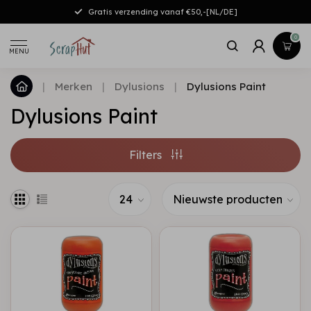
Gratis verzending vanaf €50,-[NL/DE]
0
MENU
|
Merken
|
Dylusions
|
Dylusions Paint
Dylusions Paint
Filters