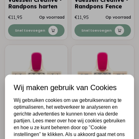
Randpons harten
Randpons Fence
€11,95
€11,95
Op voorraad
Op voorraad
Snel toevoegen
Snel toevoegen
Wij maken gebruik van Cookies
Wij gebruiken cookies om uw gebruikservaring te
optimaliseren, het webverkeer te analyseren en
VAESSEN CREATIVE
VAESSEN CREATIVE
Vaessen Creative •
Vaessen Creative •
gerichte advertenties te kunnen tonen via derde
Randpons Sarah
Randpons sweet &
partijen. Lees meer over hoe wij cookies gebruiken
Jane
petite
en hoe u ze kunt beheren door op "Cookie
instellingen" te klikken. Als u akkoord gaat met ons
€11,95
€11,95
Op voorraad
Op voorraad