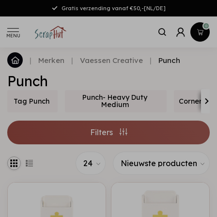
Gratis verzending vanaf €50,-[NL/DE]
0
MENU
|
Merken
|
Vaessen Creative
|
Punch
Punch
Punch- Heavy Duty
Tag Punch
Corner pun
Medium
Filters